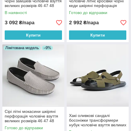
чорні замшеві чоловіче взуття
чоловіче літнє кросівки чорні
великих розмірів 46 47 48
кеди шкіряні перфорація
Rosso Avangard Estiva Black
Rosso Avangard BS Slipy
В наявності
Готово до відправки
Vel BS
Black
3 092
2 992
₴/пара
₴/пара
Купити
Купити
Лімітована модель
–9%
Сірі літні мокасини шкіряні
Хакі оливкові сандалі
перфорація чоловіче взуття
босоніжки трансформери
великих розмірів 46 47 48
нубук чоловіче взуття великих
Rosso Avangard BS M4
Готово до відправки
розмірів 46 47 48 Rosso
PerfGrey