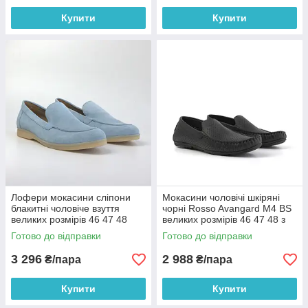
Купити
Купити
Лофери мокасини сліпони
Мокасини чоловічі шкіряні
блакитні чоловіче взуття
чорні Rosso Avangard M4 BS
великих розмірів 46 47 48
великих розмірів 46 47 48 з
весна літо повсякденне
перфорацією літнє взуття
Готово до відправки
Готово до відправки
Rosso Avangard Estiva Blue
BS
3 296
2 988
₴/пара
₴/пара
Купити
Купити