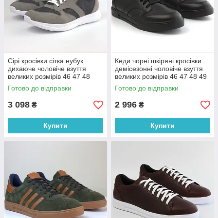
Сірі кросівки сітка нубук
Кеди чорні шкіряні кросівки
дихаюче чоловіче взуття
демісезонні чоловіче взуття
великих розмірів 46 47 48
великих розмірів 46 47 48 49
весна літо Rosso Avangard
Rosso Avangard ReBaKa
Готово до відправки
Готово до відправки
ReBaKa Set Nub Grey BS
Black Pol BS
3 098
2 996
₴
₴
Купити
Купити