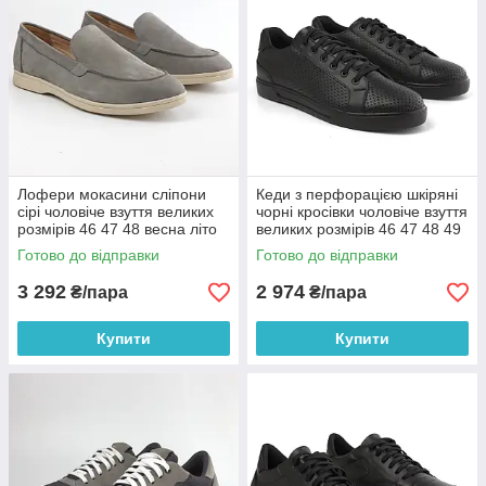
Лофери мокасини сліпони
Кеди з перфорацією шкіряні
сірі чоловіче взуття великих
чорні кросівки чоловіче взуття
розмірів 46 47 48 весна літо
великих розмірів 46 47 48 49
повсякденне Rosso Avangard
весна літо Puran Black Perf
Готово до відправки
Готово до відправки
Estiva Grey Nub BS
Leather BS
3 292
2 974
₴/пара
₴/пара
Купити
Купити