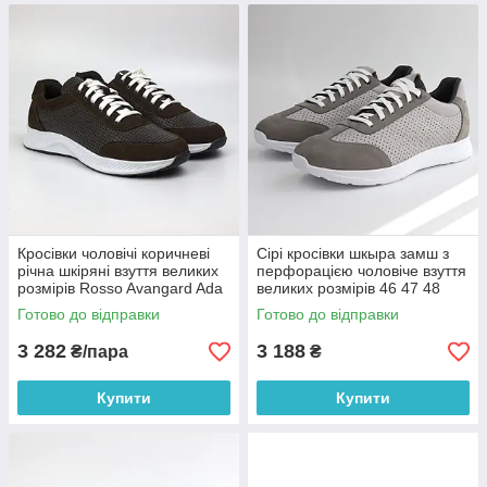
Кросівки чоловічі коричневі
Сірі кросівки шкыра замш з
річна шкіряні взуття великих
перфорацією чоловіче взуття
розмірів Rosso Avangard Ada
великих розмірів 46 47 48
Perf Leath Brown BS
весна літо Rosso Avangard
Готово до відправки
Готово до відправки
DolGa Grey Vel Perf BS
3 282
3 188
₴/пара
₴
Купити
Купити