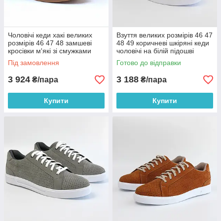
Чоловічі кеди хакі великих
Взуття великих розмірів 46 47
розмірів 46 47 48 замшеві
48 49 коричневі шкіряні кеди
кросівки м'які зі смужками
чоловічі на білій підошві
демісезоне взуття Caselle
Rosso Avangard Konvaro
Під замовлення
Готово до відправки
Khaki Vel TPR BS
Brown It BS
3 924
3 188
₴/пара
₴/пара
Купити
Купити