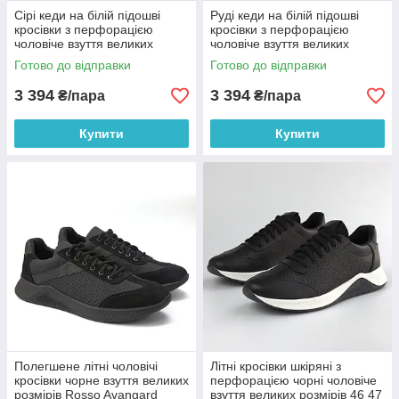
Сірі кеди на білій підошві
Руді кеди на білій підошві
кросівки з перфорацією
кросівки з перфорацією
чоловіче взуття великих
чоловіче взуття великих
розмірів 46 47 48 49 Rosso
розмірів 46 47 48 49 Rosso
Готово до відправки
Готово до відправки
Avangard Puran Grey V Perf
Avangard Puran Red Perf BS
BS
3 394
3 394
₴/пара
₴/пара
Купити
Купити
Полегшене літні чоловічі
Літні кросівки шкіряні з
кросівки чорне взуття великих
перфорацією чорні чоловіче
розмірів Rosso Avangard
взуття великих розмірів 46 47