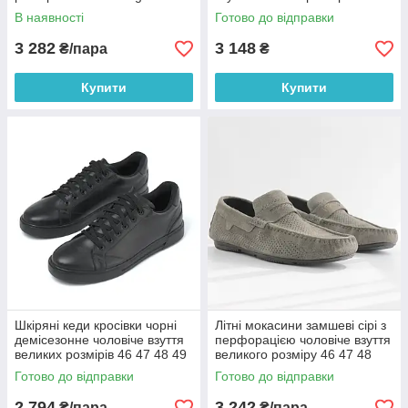
DolGa Run Black Mate Perf BS
48 49 50 Rosso Avangard
В наявності
Готово до відправки
DolGa Black All Perf BS
3 282
3 148
₴/пара
₴
Купити
Купити
Шкіряні кеди кросівки чорні
Літні мокасини замшеві сірі з
демісезонне чоловіче взуття
перфорацією чоловіче взуття
великих розмірів 46 47 48 49
великого розміру 46 47 48
Rosso Avangard Puran All
Rosso Avangard Classic
Готово до відправки
Готово до відправки
Leather BS
Neutral Grey BS
2 794
3 242
₴/пара
₴/пара