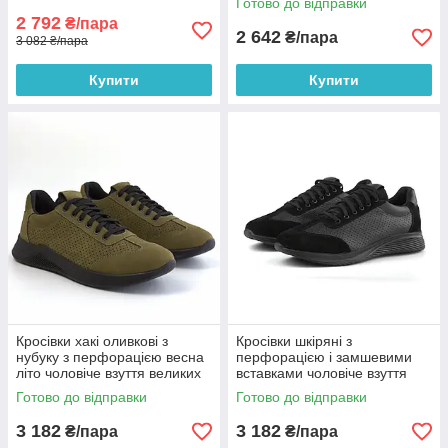
Готово до відправки
Avangard BS Khaki
2 792
₴/пара
2 642
₴/пара
3 082 ₴/пара
Купити
Купити
Кросівки хакі оливкові з
Кросівки шкіряні з
нубуку з перфорацією весна
перфорацією і замшевими
літо чоловіче взуття великих
вставками чоловіче взуття
розмірів 46 47 48 49 50
великих розмірів 46 47 48
Готово до відправки
Готово до відправки
DolGa BS
Rosso Avangard DolGa Black
Perf BS
3 182
3 182
₴/пара
₴/пара