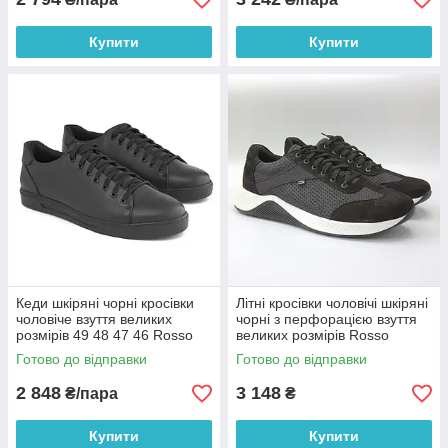
Купити
Купити
Кеди шкіряні чорні кросівки
Літні кросівки чоловічі шкіряні
чоловіче взуття великих
чорні з перфорацією взуття
розмірів 49 48 47 46 Rosso
великих розмірів Rosso
Avangard Konvaro Black
Avangard DolGa Black Mate
Готово до відправки
Готово до відправки
Leather BS
Perf BS
2 848
3 148
₴/пара
₴
Купити
Купити