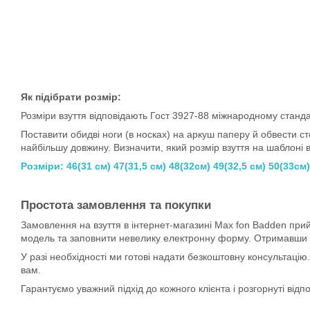
Як підібрати розмір:
Розміри взуття відповідають Гост 3927-88 міжнародному станда
Поставити обидві ноги (в носках) на аркуш паперу й обвести сто
найбільшу довжину. Визначити, який розмір взуття на шаблоні в
Розміри: 46(31 см) 47(31,5 см) 48(32см) 49(32,5 см) 50(33см)
Простота замовлення та покупки
Замовлення на взуття в інтернет-магазині Max fon Badden пр
модель та заповнити невелику електронну форму. Отримавши за
У разі необхідності ми готові надати безкоштовну консультаці
вам.
Гарантуємо уважний підхід до кожного клієнта і розгорнуті відпо