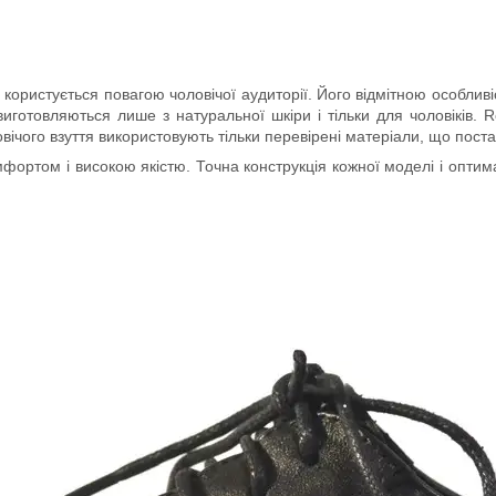
ористується повагою чоловічої аудиторії. Його відмітною особливістю
виготовляються лише з натуральної шкіри і тільки для чоловіків.
овічого взуття використовують тільки перевірені матеріали, що пос
фортом і високою якістю. Точна конструкція кожної моделі і оптима