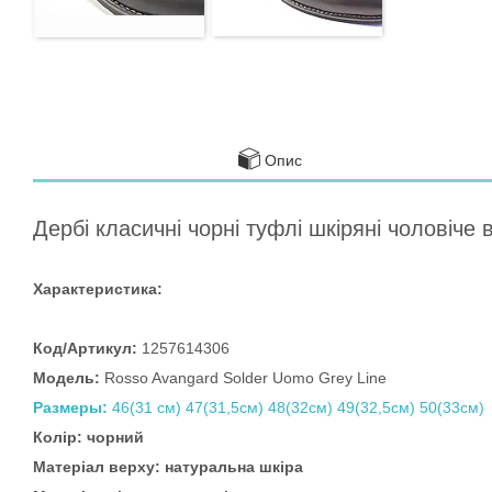
Опис
Дербі класичні чорні туфлі шкіряні чоловіч
Характеристика:
Код/Артикул:
1257614306
Модель:
Rosso Avangard Solder Uomo Grey Line
Размеры:
46(31 см) 47(31,5см) 48(32см) 49(32,5см) 50(33см)
Колір: чорний
Матеріал верху: натуральна шкіра