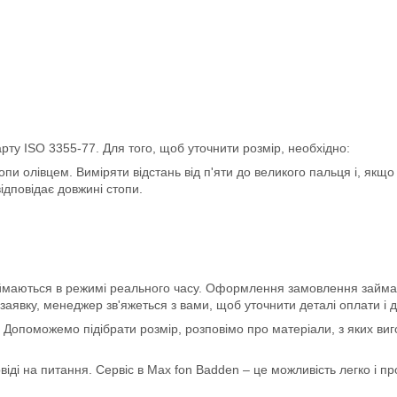
рту ISO 3355-77. Для того, щоб уточнити розмір, необхідно:
пи олівцем. Виміряти відстань від п'яти до великого пальця і, якщо 
ідповідає довжині стопи.
иймаються в режимі реального часу. Оформлення замовлення займає
явку, менеджер зв'яжеться з вами, щоб уточнити деталі оплати і д
ю. Допоможемо підібрати розмір, розповімо про матеріали, з яких в
віді на питання. Сервіс в Max fon Badden – це можливість легко і про