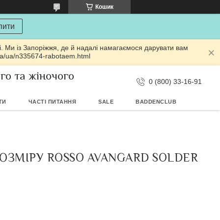
Кошик
пити
і. Ми із Запоріжжя, де й надалі намагаємося дарувати вам
ua/ua/n335674-rabotaem.html
ого та жіночого
0 (800) 33-16-91
ТИ
ЧАСТІ ПИТАННЯ
SALE
BADDENCLUB
РОЗМІРУ ROSSO AVANGARD SOLDER