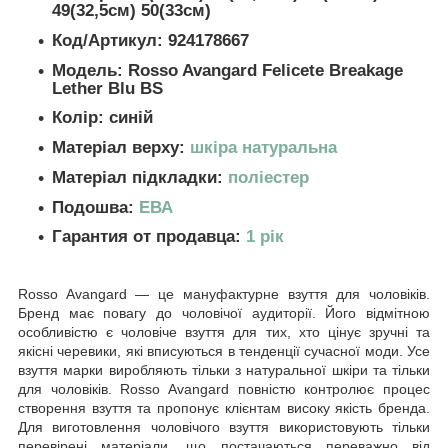
49(32,5см) 50(33см)
Код/Артикул:
924178667
Модель:
Rosso Avangard Felicete Breakage
Lether Blu BS
Колір: синій
Матеріал верху:
шкіра натуральна
Матеріал підкладки:
поліестер
Подошва:
ЕВА
Гарантия от продавца:
1 рік
Rosso Avangard — це мануфактурне взуття для чоловіків.
Бренд має повагу до чоловічої аудиторії. Його відмітною
особливістю є чоловіче взуття для тих, хто цінує зручні та
якісні черевики, які вписуються в тенденції сучасної моди. Усе
взуття марки виробляють тільки з натуральної шкіри та тільки
для чоловіків. Rosso Avangard повністю контролює процес
створення взуття та пропонує клієнтам високу якість бренда.
Для виготовлення чоловічого взуття використовують тільки
перевірені матеріали, що постачаються переважно від