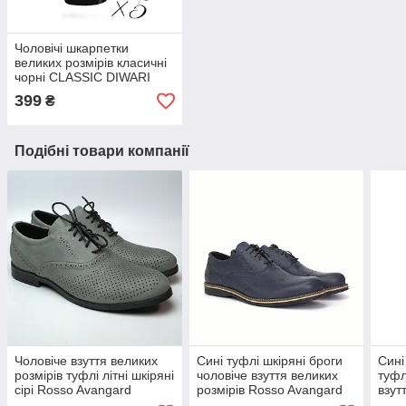
Чоловічі шкарпетки
великих розмірів класичні
чорні CLASSIC DIWARI
набір 5 пар 5С-08СП
399
₴
Подібні товари компанії
Чоловіче взуття великих
Сині туфлі шкіряні броги
Сині
розмірів туфлі літні шкіряні
чоловіче взуття великих
туфл
сірі Rosso Avangard
розмірів Rosso Avangard
взут
Romano Bandura Crazy
СOMFORT Lether Blu BS
клас