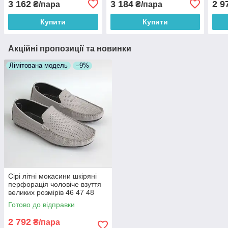
3 162
3 184
2 9
₴/пара
₴/пара
Perf BS
Felic
Купити
Купити
Акційні пропозиції та новинки
Лімітована модель
–9%
Сірі літні мокасини шкіряні
перфорація чоловіче взуття
великих розмірів 46 47 48
Rosso Avangard BS M4
Готово до відправки
PerfGrey
2 792
₴/пара