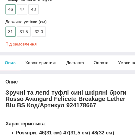
46
47
48
Довжина устілки (см)
31
31.5
32.0
Під замовлення
Опис
Характеристики
Доставка
Оплата
Умови п
Опис
Зручні та легкі туфлі сині шкіряні броги
Rosso Avangard Felicete Breakage Lether
Blu BS Код/Артикул 924178667
Характеристика:
Розміри: 46(31 см) 47(31,5 см) 48(32 см)