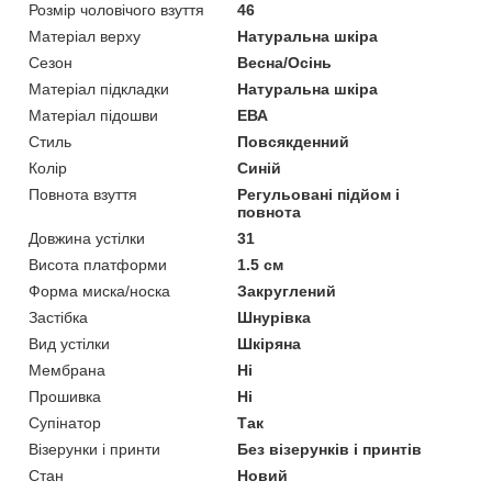
Розмір чоловічого взуття
46
Матеріал верху
Натуральна шкіра
Сезон
Весна/Осінь
Матеріал підкладки
Натуральна шкіра
Матеріал підошви
ЕВА
Стиль
Повсякденний
Колір
Синій
Повнота взуття
Регульовані підйом і
повнота
Довжина устілки
31
Висота платформи
1.5 см
Форма миска/носка
Закруглений
Застібка
Шнурівка
Вид устілки
Шкіряна
Мембрана
Ні
Прошивка
Ні
Супінатор
Так
Візерунки і принти
Без візерунків і принтів
Стан
Новий