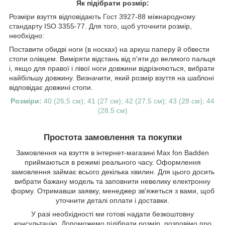
Як підібрати розмір:
Розміри взуття відповідають Гост 3927-88 міжнародному
стандарту ISO 3355-77. Для того, щоб уточнити розмір,
необхідно:
Поставити обидві ноги (в носках) на аркуш паперу й обвести
стопи олівцем. Виміряти відстань від п'яти до великого пальця
і, якщо для правої і лівої ноги довжини відрізняються, вибрати
найбільшу довжину. Визначити, який розмір взуття на шаблоні
відповідає довжині стопи.
Розміри:
40 (26,5 см); 41 (27 см); 42 (27,5 см); 43 (28 см); 44
(28,5 см)
Простота замовлення та покупки
Замовлення на взуття в інтернет-магазині Max fon Badden
приймаються в режимі реального часу. Оформлення
замовлення займає всього декілька хвилин. Для цього досить
вибрати бажану модель та заповнити невелику електронну
форму. Отримавши заявку, менеджер зв'яжеться з вами, щоб
уточнити деталі оплати і доставки.
У разі необхідності ми готові надати безкоштовну
консультацію. Допоможемо підібрати розмір, розповімо про