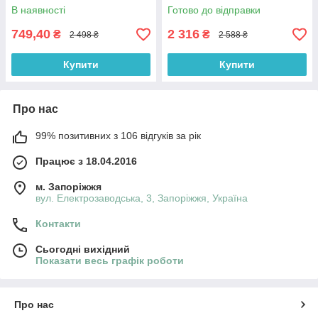
підйомом кросівки сітка
літнє жіноче взуття великих
В наявності
Готово до відправки
Cosmo Shoes Finni
розмірів 40 41 42 43 44
749,40
2 316
₴
₴
2 498 ₴
2 588 ₴
Купити
Купити
Про нас
99% позитивних з 106 відгуків за рік
Працює з 18.04.2016
м. Запоріжжя
вул. Електрозаводська, 3, Запоріжжя, Україна
Контакти
Сьогодні вихідний
Показати весь графік роботи
Про нас