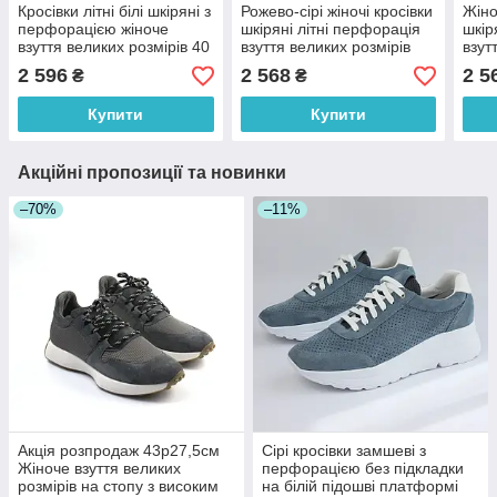
Кросівки літні білі шкіряні з
Рожево-сірі жіночі кросівки
Жіно
перфорацією жіноче
шкіряні літні перфорація
шкір
взуття великих розмірів 40
взуття великих розмірів
взут
41 42 43 44 Rosso
Rosso Avangard Mozza
Ross
2 596
2 568
2 5
₴
₴
Avangard Mozza White
PinkPerf
Gold
Perf BS
Купити
Купити
Акційні пропозиції та новинки
–70%
–11%
Акція розпродаж 43р27,5см
Сірі кросівки замшеві з
Жіноче взуття великих
перфорацією без підкладки
розмірів на стопу з високим
на білій підошві платформі