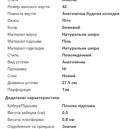
Розмір жіночого взуття
42
Повнота взуття
Анатомічна будова колодки
Сезон
Літо
Колір
Бежевий
Матеріал верху
Натуральна шкіра
Матеріал підошви
Піна
Матеріал підкладки
Натуральна шкіра
Стиль
Повсякденний
Вид устілки
Анатомічна
Прошивка
Ні
Стан
Новий
Довжина устілки
27.5 см
Перфорація
Так
Додаткові характеристики
Каблук/Підошва
Плоска підошва
Висота каблука (см)
0,5
Висота платформи
0.8 см
Оздоблення та прикраси
Значки