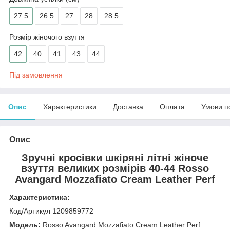
27.5
26.5
27
28
28.5
Розмір жіночого взуття
42
40
41
43
44
Під замовлення
Опис
Характеристики
Доставка
Оплата
Умови п
Опис
Зручні кросівки шкіряні літні жіноче
взуття великих розмірів 40-44 Rosso
Avangard Mozzafiato Cream Leather Perf
Характеристика:
Код/Артикул 1209859772
Модель:
Rosso Avangard Mozzafiato Cream Leather Perf