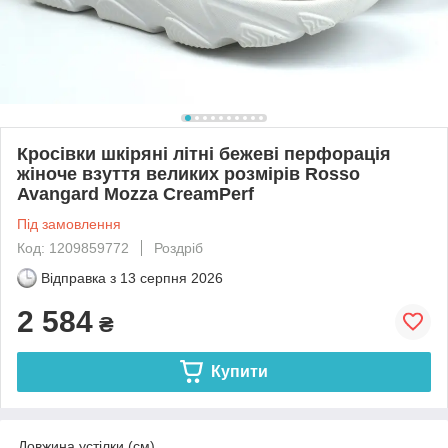
Кросівки шкіряні літні бежеві перфорація
жіноче взуття великих розмірів Rosso
Avangard Mozza CreamPerf
Під замовлення
Код: 1209859772
Роздріб
Відправка з
13 серпня 2026
2 584
₴
Купити
Довжина устілки (см)