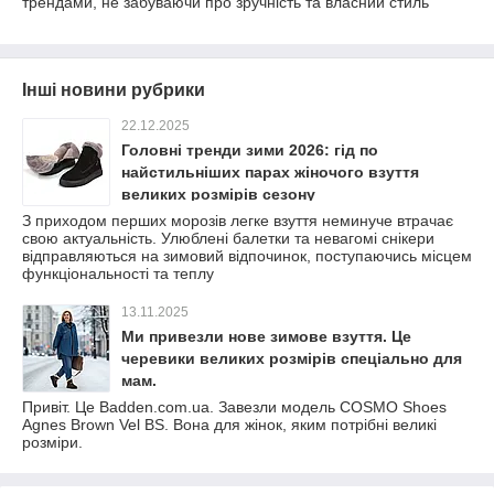
трендами, не забуваючи про зручність та власний стиль
Інші новини рубрики
22.12.2025
Головні тренди зими 2026: гід по
найстильніших парах жіночого взуття
великих розмірів сезону
З приходом перших морозів легке взуття неминуче втрачає
свою актуальність. Улюблені балетки та невагомі снікери
відправляються на зимовий відпочинок, поступаючись місцем
функціональності та теплу
13.11.2025
Ми привезли нове зимове взуття. Це
черевики великих розмірів спеціально для
мам.
Привіт. Це Badden.com.ua. Завезли модель COSMO Shoes
Agnes Brown Vel BS. Вона для жінок, яким потрібні великі
розміри.