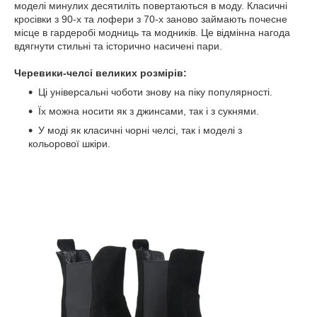
моделі минулих десятиліть повертаються в моду. Класичні
кросівки з 90-х та лофери з 70-х заново займають почесне
місце в гардеробі модниць та модників. Це відмінна нагода
вдягнути стильні та історично насичені пари.
Черевики-челсі великих розмірів:
Ці універсальні чоботи знову на піку популярності.
Їх можна носити як з джинсами, так і з сукнями.
У моді як класичні чорні челсі, так і моделі з
кольорової шкіри.