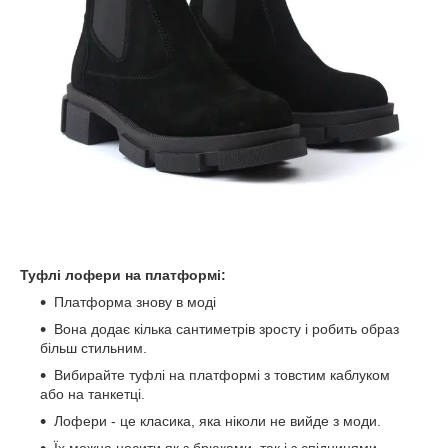
Туфлі лофери на платформі:
Платформа знову в моді
Вона додає кілька сантиметрів зросту і робить образ
більш стильним.
Вибирайте туфлі на платформі з товстим каблуком
або на танкетці.
Лофери - це класика, яка ніколи не вийде з моди.
Їх можна носити як з брюками, так і з спідницями.