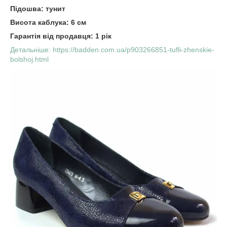
Підошва: тунит
Висота каблука: 6 см
Гарантія від продавця: 1 рік
Детальніше: https://badden.com.ua/p903266851-tufli-zhenskie-
bolshoj.html