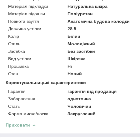
Матеріал підкладки
Натуральна шкіра
Матеріал підошви
Поліуретан
Повнота взуття
Анатомічна будова колодки
Довжина устілки
28.5
Колір
Білий
Стиль
Молодіжний
Застібка
Без застібки
Вид устілки
Шкіряна
Прошивка
Ні
Стан
Новий
Користувальницькі характеристики
Гарантія
гарантія від продавця
Забарвлення
однотонна
Стать
Чоловічий
Форма миска/носка
Закруглений
Приховати