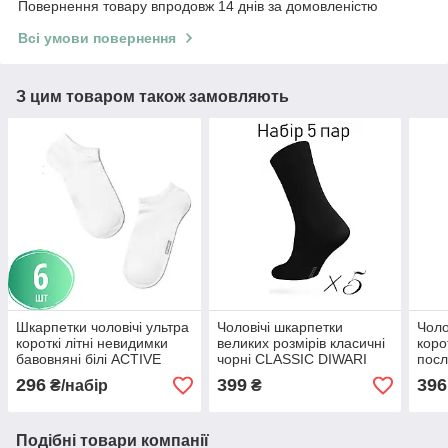
Повернення товару впродовж 14 днів за домовленістю
Всі умови повернення
З цим товаром також замовляють
Шкарпетки чоловічі ультра
Чоловічі шкарпетки
Чоло
короткі літні невидимки
великих розмірів класичні
коро
бавовняні білі ACTIVE
чорні CLASSIC DIWARI
посл
DIWARI набір 6 пар 15С-
набір 5 пар 5С-08СП
гум
296
399
396
₴/набір
₴
Білоруські 74СП
набі
Подібні товари компанії