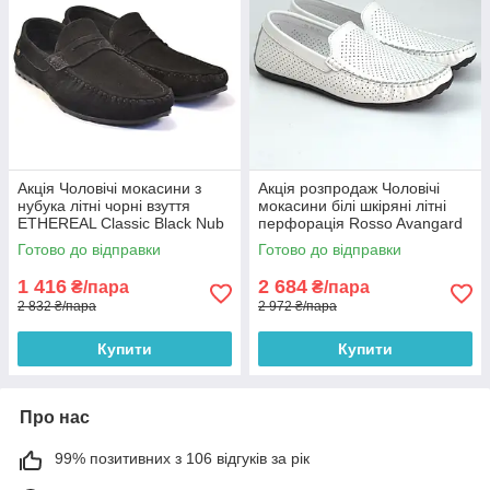
Акція Чоловічі мокасини з
Акція розпродаж Чоловічі
нубука літні чорні взуття
мокасини білі шкіряні літні
ETHEREAL Classic Black Nub
перфорація Rosso Avangard
by Rosso Avangard
M4 Flotar PerfWhite
Готово до відправки
Готово до відправки
1 416
2 684
₴/пара
₴/пара
2 832 ₴/пара
2 972 ₴/пара
Купити
Купити
Про нас
99% позитивних з 106 відгуків за рік