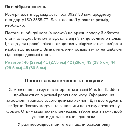
Як підібрати розмір:
Розміри взуття відповідають Гост 3927-88 міжнародному
стандарту ISO 3355-77. Для того, щоб уточнити розмір,
необхідно:
Поставити обидві ноги (в носках) на аркуш паперу й обвести
стопи олівцем. Виміряти відстань від п'яти до великого пальця
і, якщо для правої і лівої ноги довжини відрізняються, вибрати
найбільшу довжину. Визначити, який розмір взуття на шаблоні
відповідає довжині стопи.
Розміри: 40 (27см) 41 (27.5 см) 42 (28см) 43 (28.5 см) 44
(29.5 см) 45 (30.5 см)
Простота замовлення та покупки
Замовлення на взуття в інтернет-магазині Max fon Badden
приймаються в режимі реального часу. Оформлення
замовлення займає всього декілька хвилин. Для цього досить
вибрати бажану модель та заповнити невелику електронну
форму. Отримавши заявку, менеджер зв'яжеться з вами, щоб
уточнити деталі оплати і доставки.
У разі необхідності ми готові надати безкоштовну