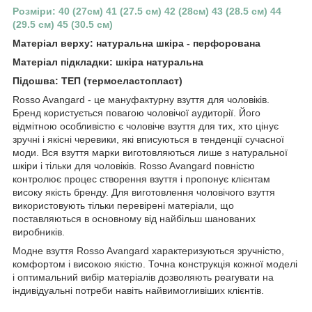
Розміри: 40 (27см) 41 (27.5 см) 42 (28см) 43 (28.5 см) 44
(29.5 см) 45 (30.5 см)
Матеріал верху: натуральна шкіра - перфорована
Матеріал підкладки: шкіра натуральна
Підошва: ТЕП (термоеластопласт)
Rosso Avangard - це мануфактурну взуття для чоловіків.
Бренд користується повагою чоловічої аудиторії. Його
відмітною особливістю є чоловіче взуття для тих, хто цінує
зручні і якісні черевики, які вписуються в тенденції сучасної
моди. Вся взуття марки виготовляються лише з натуральної
шкіри і тільки для чоловіків. Rosso Avangard повністю
контролює процес створення взуття і пропонує клієнтам
високу якість бренду. Для виготовлення чоловічого взуття
використовують тільки перевірені матеріали, що
поставляються в основному від найбільш шанованих
виробників.
Модне взуття Rosso Avangard характеризуються зручністю,
комфортом і високою якістю. Точна конструкція кожної моделі
і оптимальний вибір матеріалів дозволяють реагувати на
індивідуальні потреби навіть найвимогливіших клієнтів.