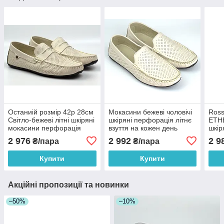
Останиій розмір 42р 28см
Мокасини бежеві чоловічі
Ross
Світло-бежеві літні шкіряні
шкіряні перфорація літнє
ETHE
мокасини перфорація
взуття на кожен день
шкір
чоловіче взуття ETHEREAL
Rosso Avangard M4 Beige
перф
2 976
2 992
2 9
₴/пара
₴/пара
Classic Bleached Beige
FlotaPerf
взут
Perf
Купити
Купити
Акційні пропозиції та новинки
–50%
–10%