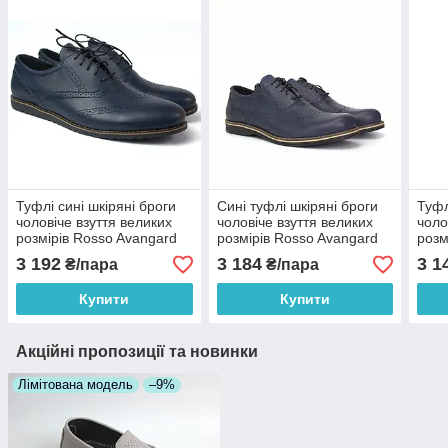
Туфлі сині шкіряні броги
Сині туфлі шкіряні броги
Туфл
чоловіче взуття великих
чоловіче взуття великих
чоло
розмірів Rosso Avangard
розмірів Rosso Avangard
розм
Felicete Breakage Lether
СOMFORT Lether Blu BS
BS F
3 192
3 184
3 1
₴/пара
₴/пара
Blu BS
демі
Купити
Купити
Акційні пропозиції та новинки
Лімітована модель
–9%