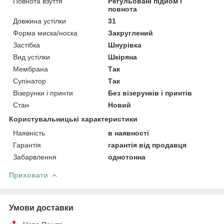
Повнота взуття
Регульовані підйом і
повнота
Довжина устілки
31
Форма миска/носка
Закруглений
Застібка
Шнурівка
Вид устілки
Шкіряна
Мембрана
Так
Супінатор
Так
Візерунки і принти
Без візерунків і принтів
Стан
Новий
Користувальницькі характеристики
Наявність
в наявності
Гарантія
гарантія від продавця
Забарвлення
однотонна
Приховати
Умови доставки