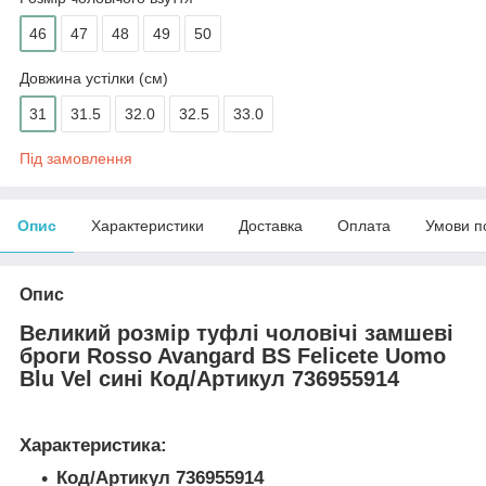
46
47
48
49
50
Довжина устілки (см)
31
31.5
32.0
32.5
33.0
Під замовлення
Опис
Характеристики
Доставка
Оплата
Умови п
Опис
Великий розмір туфлі чоловічі замшеві
броги Rosso Avangard BS Felicete Uomo
Blu Vel сині
Код/Артикул
736955914
Характеристика:
Код/Артикул
736955914