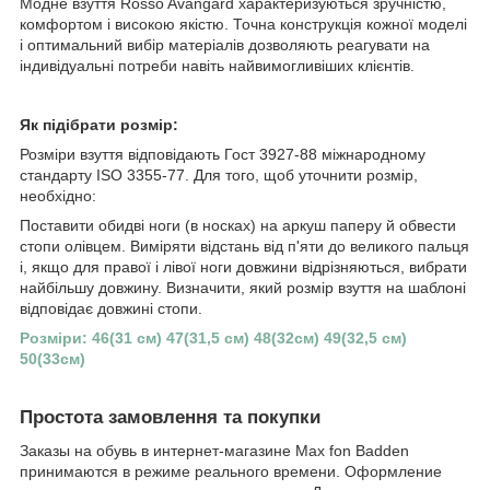
Модне взуття Rosso Avangard характеризуються зручністю,
комфортом і високою якістю. Точна конструкція кожної моделі
і оптимальний вибір матеріалів дозволяють реагувати на
індивідуальні потреби навіть найвимогливіших клієнтів.
Як підібрати розмір:
Розміри взуття відповідають Гост 3927-88 міжнародному
стандарту ISO 3355-77. Для того, щоб уточнити розмір,
необхідно:
Поставити обидві ноги (в носках) на аркуш паперу й обвести
стопи олівцем. Виміряти відстань від п'яти до великого пальця
і, якщо для правої і лівої ноги довжини відрізняються, вибрати
найбільшу довжину. Визначити, який розмір взуття на шаблоні
відповідає довжині стопи.
Розміри: 46(31 см) 47(31,5 см) 48(32см) 49(32,5 см)
50(33см)
Простота замовлення та покупки
Заказы на обувь в интернет-магазине Max fon Badden
принимаются в режиме реального времени. Оформление