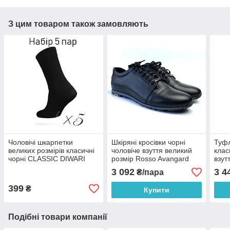
З цим товаром також замовляють
Чоловічі шкарпетки
Шкіряні кросівки чорні
Туфл
великих розмірів класичні
чоловіче взуття великий
клас
чорні CLASSIC DIWARI
розмір Rosso Avangard
взут
набір 5 пар 5С-08СП
Turtlier Black Leather
Ross
3 092
3 4
₴/пара
Grap
399
₴
Купити
Подібні товари компанії