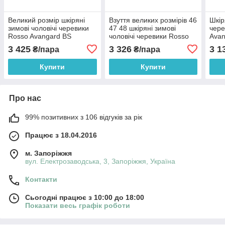
Великий розмір шкіряні
Взуття великих розмірів 46
Шкір
зимові чоловічі черевики
47 48 шкіряні зимові
чере
Rosso Avangard BS
чоловічі черевики Rosso
Avan
Bonmarito Onyx Black
Avangard BS Bonmarito
Bonm
3 425
3 326
3 1
₴/пара
₴/пара
Black
Купити
Купити
Про нас
99% позитивних з 106 відгуків за рік
Працює з 18.04.2016
м. Запоріжжя
вул. Електрозаводська, 3, Запоріжжя, Україна
Контакти
Сьогодні працює з 10:00 до 18:00
Показати весь графік роботи