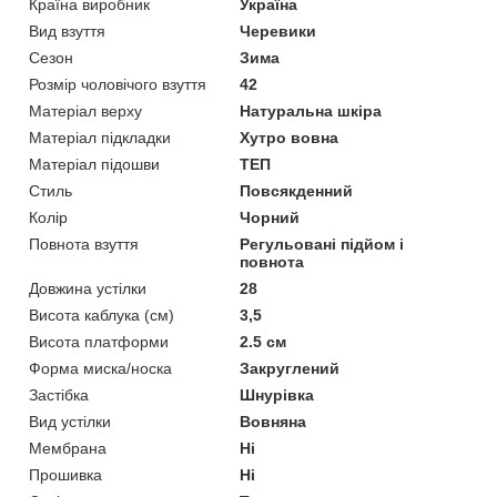
Країна виробник
Україна
Вид взуття
Черевики
Сезон
Зима
Розмір чоловічого взуття
42
Матеріал верху
Натуральна шкіра
Матеріал підкладки
Хутро вовна
Матеріал підошви
ТЕП
Стиль
Повсякденний
Колір
Чорний
Повнота взуття
Регульовані підйом і
повнота
Довжина устілки
28
Висота каблука (см)
3,5
Висота платформи
2.5 см
Форма миска/носка
Закруглений
Застібка
Шнурівка
Вид устілки
Вовняна
Мембрана
Ні
Прошивка
Ні