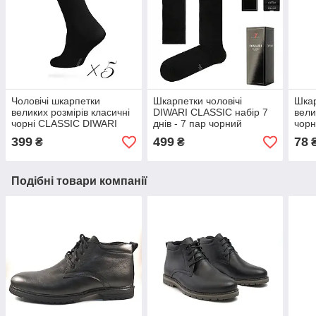
Чоловічі шкарпетки
Шкарпетки чоловічі
Шкар
великих розмірів класичні
DIWARI CLASSIC набір 7
вели
чорні CLASSIC DIWARI
днів - 7 пар чорний
чорн
набір 5 пар 5С-08СП
5С-08СП VIP подарунок
5С-
399
499
78
₴
₴
для чоловіка
Подібні товари компанії