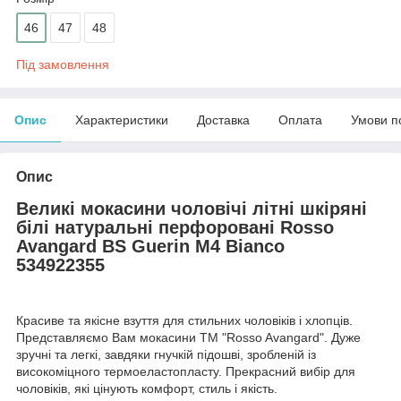
46
47
48
Під замовлення
Опис
Характеристики
Доставка
Оплата
Умови п
Опис
Великі мокасини чоловічі літні шкіряні
білі натуральні перфоровані Rosso
Avangard BS Guerin M4 Bianco
534922355
Красиве та якісне взуття для стильних чоловіків і хлопців.
Представляємо Вам мокасини TM "Rosso Avangard". Дуже
зручні та легкі, завдяки гнучкій підошві, зробленій із
високоміцного термоеластопласту. Прекрасний вибір для
чоловіків, які цінують комфорт, стиль і якість.