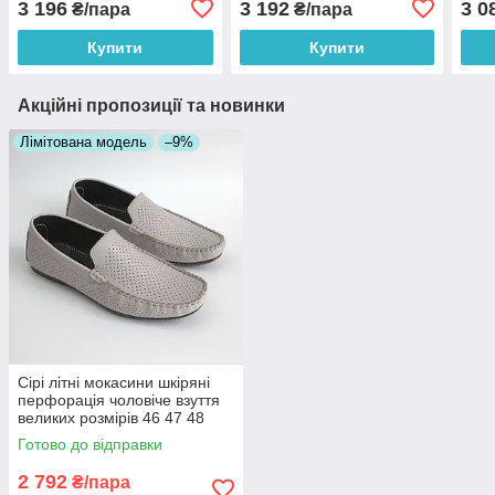
3 196
3 192
3 0
₴/пара
₴/пара
M4 Cross Blu BS
Avangard ETHEREAL
Blac
Blu&White BS
Купити
Купити
Акційні пропозиції та новинки
Лімітована модель
–9%
Сірі літні мокасини шкіряні
перфорація чоловіче взуття
великих розмірів 46 47 48
Rosso Avangard BS M4
Готово до відправки
PerfGrey
2 792
₴/пара