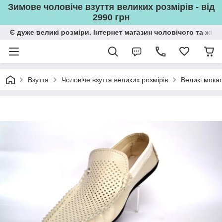
Зимове чоловіче взуття великих розмірів - від
2990 грн
Є дуже великі розміри. Інтернет магазин чоловічого та жін
Взуття
Чоловіче взуття великих розмірів
Великі мокас