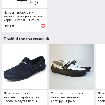
Чоловічі шкарпетки
великих розмірів класичні
чорні CLASSIC DIWARI
набір 5 пар 5С-08СП
399
₴
Подібні товари компанії
Літні мокасини сині
Стильні літні чоловічі
Літн
замшеві з перфорацією
мокасини великого
замш
чоловіче взуття великих
розміру шкіра в
вели
розмірів Rosso Avangard
перфорацію Rosso
Ross