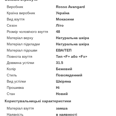
Виробник
Rosso Avangard
Країна виробник
Україна
Вид взуття
Мокасини
Сезон
Літо
Розмір чоловічого взуття
48
Матеріал верху
Натуральна шкіра
Матеріал підкладки
Натуральна шкіра
Матеріал підошви
ЕВА/ТЕП
Повнота взуття
Тип «F» або «Fx»
Довжина устілки
31.5
Колір
Бежевий
Стиль
Повсякденний
Вид устілки
Шкіряна
Прошивка
Ні
Стан
Новий
Користувальницькі характеристики
Матеріал взуття
замша
Наявність
в наявності