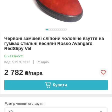
Червоні замшеві сліпони чоловіче взуття на
гумках стильні весняні Rosso Avangard
RedSlipy Vel
В наявності
Код: 519767312
Роздріб
2 782
₴/пара
Купити
Розмір чоловічого взуття
42