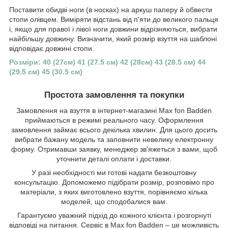
Поставити обидві ноги (в носках) на аркуш паперу й обвести
стопи олівцем. Виміряти відстань від п'яти до великого пальця
і, якщо для правої і лівої ноги довжини відрізняються, вибрати
найбільшу довжину. Визначити, який розмір взуття на шаблоні
відповідає довжині стопи.
Розміри: 40 (27см) 41 (27.5 см) 42 (28см) 43 (28.5 см) 44
(29.5 см) 45 (30.5 см)
Простота замовлення та покупки
Замовлення на взуття в інтернет-магазині Max fon Badden
приймаються в режимі реального часу. Оформлення
замовлення займає всього декілька хвилин. Для цього досить
вибрати бажану модель та заповнити невелику електронну
форму. Отримавши заявку, менеджер зв'яжеться з вами, щоб
уточнити деталі оплати і доставки.
У разі необхідності ми готові надати безкоштовну
консультацію. Допоможемо підібрати розмір, розповімо про
матеріали, з яких виготовлено взуття, порівняємо кілька
моделей, що сподобалися вам.
Гарантуємо уважний підхід до кожного клієнта і розгорнуті
відповіді на питання. Сервіс в Max fon Badden – це можливість