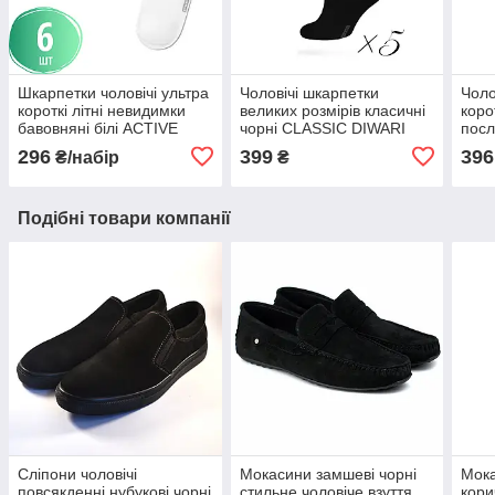
Шкарпетки чоловічі ультра
Чоловічі шкарпетки
Чоло
короткі літні невидимки
великих розмірів класичні
коро
бавовняні білі ACTIVE
чорні CLASSIC DIWARI
посл
DIWARI набір 6 пар 15С-
набір 5 пар 5С-08СП
гум
296
399
396
₴/набір
₴
Білоруські 74СП
набі
Подібні товари компанії
Сліпони чоловічі
Мокасини замшеві чорні
Мока
повсякденні нубукові чорні
стильне чоловіче взуття
кори