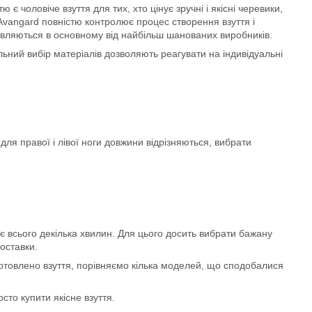
є чоловіче взуття для тих, хто цінує зручні і якісні черевики,
o Avangard повністю контролює процес створення взуття і
тавляються в основному від найбільш шанованих виробників.
ьний вибір матеріалів дозволяють реагувати на індивідуальні
для правої і лівої ноги довжини відрізняються, вибрати
 всього декілька хвилин. Для цього досить вибрати бажану
оставки.
иготовлено взуття, порівняємо кілька моделей, що сподобалися
сто купити якісне взуття.