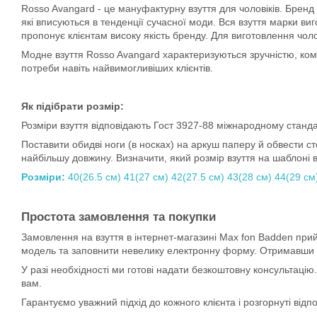
Rosso Avangard - це мануфактурну взуття для чоловіків. Бренд ко
які вписуються в тенденції сучасної моди. Вся взуття марки ви
пропонує клієнтам високу якість бренду. Для виготовлення чол
Модне взуття Rosso Avangard характеризуються зручністю, комф
потреби навіть найвимогливіших клієнтів.
Як підібрати розмір:
Розміри взуття відповідають Гост 3927-88 міжнародному станда
Поставити обидві ноги (в носках) на аркуш паперу й обвести сто
найбільшу довжину. Визначити, який розмір взуття на шаблоні в
Розміри:
40(26.5 см) 41(27 см) 42(27.5 см) 43(28 см) 44(29 см
Простота замовлення та покупки
Замовлення на взуття в інтернет-магазині Max fon Badden пр
модель та заповнити невелику електронну форму. Отримавши за
У разі необхідності ми готові надати безкоштовну консультаці
вам.
Гарантуємо уважний підхід до кожного клієнта і розгорнуті відпо