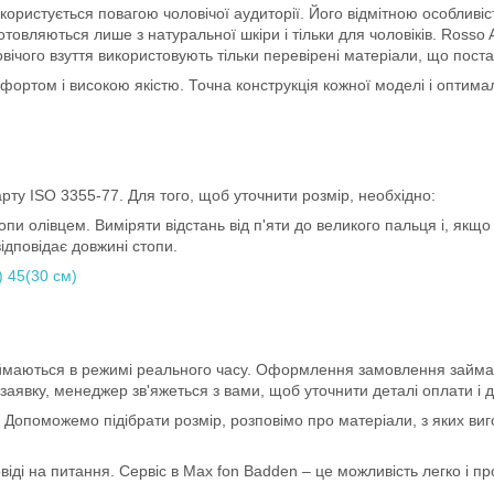
ристується повагою чоловічої аудиторії. Його відмітною особливістю 
готовляються лише з натуральної шкіри і тільки для чоловіків. Ross
овічого взуття використовують тільки перевірені матеріали, що пос
ортом і високою якістю. Точна конструкція кожної моделі і оптимал
рту ISO 3355-77. Для того, щоб уточнити розмір, необхідно:
пи олівцем. Виміряти відстань від п'яти до великого пальця і, якщо 
ідповідає довжині стопи.
) 45(30 см)
иймаються в режимі реального часу. Оформлення замовлення займає
явку, менеджер зв'яжеться з вами, щоб уточнити деталі оплати і д
ю. Допоможемо підібрати розмір, розповімо про матеріали, з яких в
віді на питання. Сервіс в Max fon Badden – це можливість легко і про