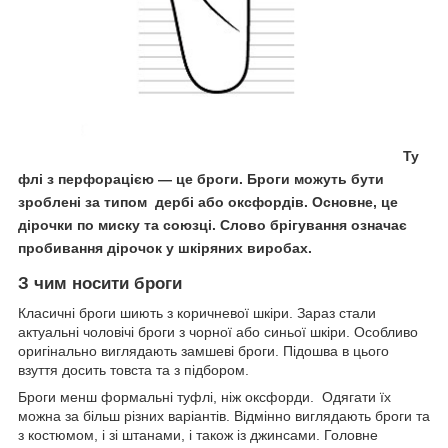
Ту
флі з перфорацією — це броги. Броги можуть бути
зроблені за типом дербі або оксфордів. Основне, це
дірочки по миску та союзці. Слово брігування означає
пробивання дірочок у шкіряних виробах.
З чим носити броги
Класичні броги шиють з коричневої шкіри. Зараз стали
актуальні чоловічі броги з чорної або синьої шкіри. Особливо
оригінально виглядають замшеві броги. Підошва в цього
взуття досить товста та з підбором.
Броги менш формальні туфлі, ніж оксфорди. Одягати їх
можна за більш різних варіантів. Відмінно виглядають броги та
з костюмом, і зі штанами, і також із джинсами. Головне