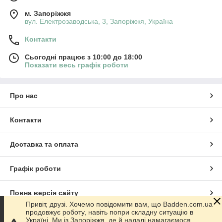
м. Запоріжжя
вул. Електрозаводська, 3, Запоріжжя, Україна
Контакти
Сьогодні працює з 10:00 до 18:00
Показати весь графік роботи
Про нас
Контакти
Доставка та оплата
Графік роботи
Повна версія сайту
Привіт, друзі. Хочемо повідомити вам, що Badden.com.ua
продовжує роботу, навіть попри складну ситуацію в
Сайт створено на маркетплейсі
Prom.ua
Україні. Ми із Запоріжжя, де й надалі намагаємося