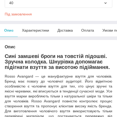
40
Під замовлення
Опис
Характеристики
Доставка
Оплата
Умови п
Опис
Сині замшеві броги на товстій підошві.
Зручна колодка. Шнурівка допомагає
підігнати взуття за висотою підіймання.
Rosso Avangard — це мануфактурне взуття для чоловіків.
Бренд має повагу до чоловічої аудиторії. Його відмітною
особливістю є чоловіче взуття для тих, хто цінує зручні та
якісні черевики, які вписуються в тенденції сучасної моди. Усе
взуття марки виробляють тільки з натуральної шкіри та тільки
для чоловіків. Rosso Avangard повністю контролює процес
створення взуття та пропонує клієнтам високу якість бренда.
Для виготовлення чоловічого взуття використовують тільки
перевірені матеріали, що постачаються переважно від