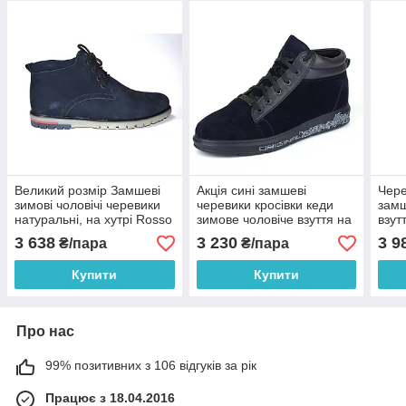
Великий розмір Замшеві
Акція сині замшеві
Чере
зимові чоловічі черевики
черевики кросівки кеди
замш
натуральні, на хутрі Rosso
зимове чоловіче взуття на
взут
Avangard Bontarito Vel Blu
хутрі Rosso Avangard
Ross
3 638
3 230
3 9
₴/пара
₴/пара
сині
Original Blu Vel
Brog
Купити
Купити
Про нас
99% позитивних з 106 відгуків за рік
Працює з 18.04.2016