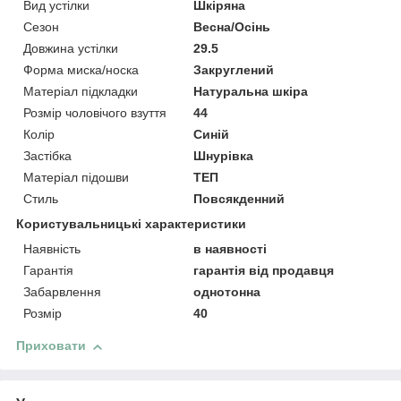
Вид устілки
Шкіряна
Сезон
Весна/Осінь
Довжина устілки
29.5
Форма миска/носка
Закруглений
Матеріал підкладки
Натуральна шкіра
Розмір чоловічого взуття
44
Колір
Синій
Застібка
Шнурівка
Матеріал підошви
ТЕП
Стиль
Повсякденний
Користувальницькі характеристики
Наявність
в наявності
Гарантія
гарантія від продавця
Забарвлення
однотонна
Розмір
40
Приховати