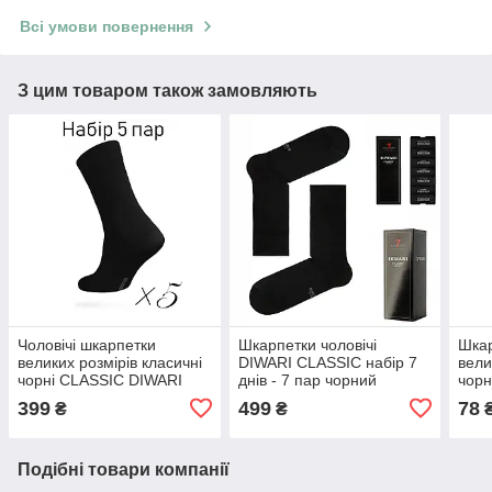
Всі умови повернення
З цим товаром також замовляють
Чоловічі шкарпетки
Шкарпетки чоловічі
Шкар
великих розмірів класичні
DIWARI CLASSIC набір 7
вели
чорні CLASSIC DIWARI
днів - 7 пар чорний
чорн
набір 5 пар 5С-08СП
5С-08СП VIP подарунок
5С-
399
499
78
₴
₴
для чоловіка
Подібні товари компанії