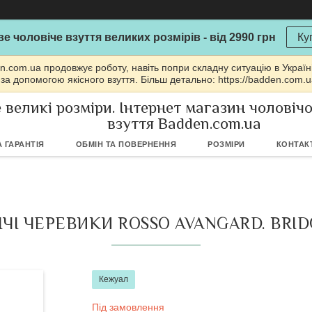
е чоловіче взуття великих розмірів - від 2990 грн
Ку
n.com.ua продовжує роботу, навіть попри складну ситуацію в Україн
 за допомогою якісного взуття. Більш детально: https://badden.com.
 великі розміри. Інтернет магазин чоловіч
взуття Badden.com.ua
 ГАРАНТІЯ
ОБМІН ТА ПОВЕРНЕННЯ
РОЗМІРИ
КОНТАК
ІЧІ ЧЕРЕВИКИ ROSSO AVANGARD. BRI
Кежуал
Під замовлення