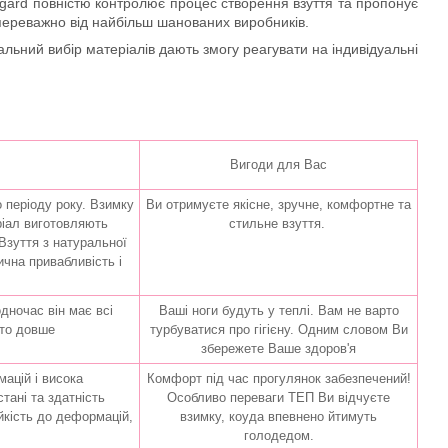
angard повністю контролює процес створення взуття та пропонує
 переважно від найбільш шанованих виробників.
льний вибір матеріалів дають змогу реагувати на індивідуальні
Вигоди для Вас
о періоду року. Взимку
Ви отримуєте якісне, зручне, комфортне та
еріал виготовляють
стильне взуття.
Взуття з натуральної
ична привабливість і
дночас він має всі
Ваші ноги будуть у теплі. Вам не варто
ато довше
турбуватися про гігієну. Одним словом Ви
збережете Ваше здоров'я
ацій і висока
Комфорт під час прогулянок забезпечений!
тані та здатність
Особливо переваги ТЕП Ви відчуєте
йкість до деформацій,
взимку, коуда впевнено йтимуть
голодедом.