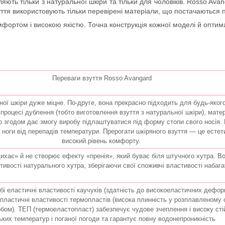
ляють тільки з натуральної шкіри та тільки для чоловіків. Rosso Av
зуття використовують тільки перевірені матеріали, що постачаються
ортом і високою якістю. Точна конструкція кожної моделі й оптима
Переваги взуття Rosso Avangard
ної шкіри дуже міцне. По-друге, вона прекрасно підходить для будь-яког
У процесі дублення (тобто виготовлення взуття з натуральної шкіри), мат
 згодом дає змогу виробу підлаштуватися під форму стопи свого носія. 
 ноги від перепадів температури. Прерогати шкіряного взуття — це естет
високий рівень комфорту.
ихає» й не створює ефекту «пренія», який буває біля штучного хутра. Во
стивості натурального хутра, зберігаючи свої споживчі властивості набаг
і еластичні властивості каучуків (здатність до високоеластичних деформ
опластичні властивості термопластів (висока плинність у розплавленому с
бом). ТЕП (термоеластопласт) забезпечує чудове зчеплення і високу сті
ьких температур і поганої погоди та гарантує повну водонепроникність