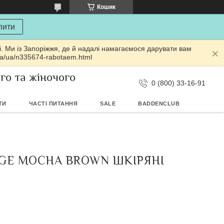
Кошик
пити
і. Ми із Запоріжжя, де й надалі намагаємося дарувати вам
ua/ua/n335674-rabotaem.html
ого та жіночого
0 (800) 33-16-91
ТИ
ЧАСТІ ПИТАННЯ
SALE
BADDENCLUB
DGE MOCHA BROWN ШКІРЯНІ