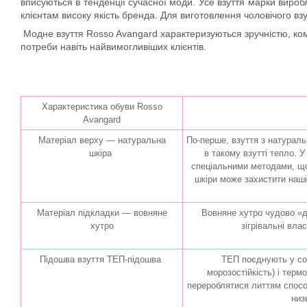
вписуються в тенденції сучасної моди. Усе взуття марки вироб
клієнтам високу якість бренда. Для виготовлення чоловічого в
Модне взуття Rosso Avangard характеризуються зручністю, комф
потреби навіть найвимогливіших клієнтів.
Характеристика обуви Rosso
Avangard
Матеріал верху — натуральна
По-перше, взуття з натураль
шкіра
в такому взутті тепло. 
спеціальними методами, що
шкіри може захистити наші
Матеріал підкладки — вовняне
Вовняне хутро чудово «д
хутро
зігрівальні вла
Підошва взуття ТЕП-підошва
ТЕП поєднують у соб
морозостійкість) і терм
перероблятися литтям спосо
низ