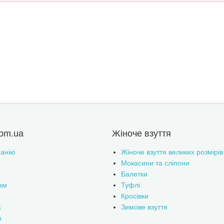
om.ua
Жіноче взуття
анію
Жіноче взуття великих розмірів
Мокасини та сліпони
Балетки
ам
Туфлі
Кросівки
k
Зимове взуття
m