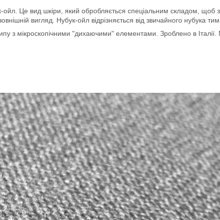
ойл. Це вид шкіри, який обробляється спеціальним складом, щоб за
 зовнішній вигляд. Нубук-ойл відрізняється від звичайного нубука ти
ипу з мікроскопічними "дихаючими" елементами. Зроблено в Італії. 