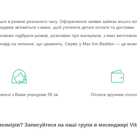
ться в режимі реального часу. Оформлення заявки займає всього кіл
джер зв'яжеться з вами, щоб уточнити деталі оплати та доставки.
можемо підібрати розмір, розповімо про матеріали, з яких виготовл
повіді на питання, що цікавлять. Сервіс у Max fon Badden — це можли
емося з Вами упродовж 30 хв
Оплата зручним спос
розмірів? Записуйтеся на наші групи в месенджері Vib