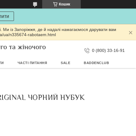
Кошик
пити
і. Ми із Запоріжжя, де й надалі намагаємося дарувати вам
ua/ua/n335674-rabotaem.html
ого та жіночого
0 (800) 33-16-91
ТИ
ЧАСТІ ПИТАННЯ
SALE
BADDENCLUB
RIGINAL ЧОРНИЙ НУБУК