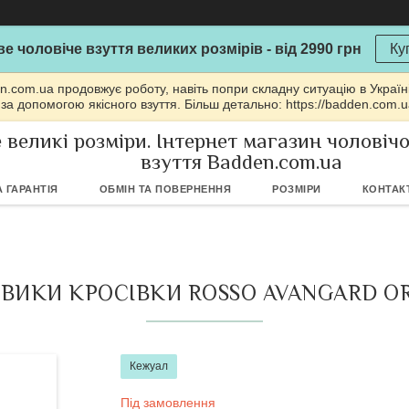
е чоловіче взуття великих розмірів - від 2990 грн
Ку
n.com.ua продовжує роботу, навіть попри складну ситуацію в Україн
 за допомогою якісного взуття. Більш детально: https://badden.com.
 великі розміри. Інтернет магазин чоловіч
взуття Badden.com.ua
 ГАРАНТІЯ
ОБМІН ТА ПОВЕРНЕННЯ
РОЗМІРИ
КОНТАК
ЕВИКИ КРОСІВКИ ROSSO AVANGARD O
Кежуал
Під замовлення