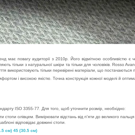
 має повагу аудиторії з 2010р. Його відмітною особливістю є чоло
ляють тільки з натуральної шкіри та тільки для чоловіків. Rosso Av
зуття використовують тільки перевірені матеріали, що постачаються
ортом і високою якістю. Точна конструкція кожної моделі й оптима
ндарту ISO 3355-77. Для того, щоб уточнити розмір, необхідно:
и стопи олівцем. Вимірювати відстань від п'яти до великого пальця і
шаблоні відповідає довжині стопи.
.5 см) 45 (30.5 см)