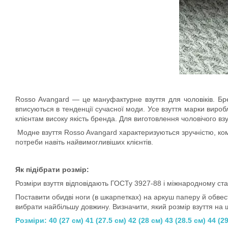
Rosso Avangard — це мануфактурне взуття для чоловіків. Бренд
вписуються в тенденції сучасної моди. Усе взуття марки вироб
клієнтам високу якість бренда. Для виготовлення чоловічого в
Модне взуття Rosso Avangard характеризуються зручністю, комф
потреби навіть найвимогливіших клієнтів.
Як підібрати розмір:
Розміри взуття відповідають ГОСТу 3927-88 і міжнародному ста
Поставити обидві ноги (в шкарпетках) на аркуш паперу й обвест
вибрати найбільшу довжину. Визначити, який розмір взуття на 
Розміри: 40 (27 см) 41 (27.5 см) 42 (28 см) 43 (28.5 см) 44 (29