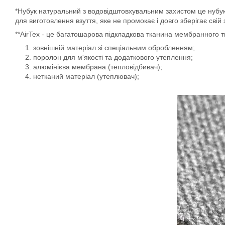
*Нубук натуральний з водовідштовхувальним захистом це нубук-
для виготовлення взуття, яке не промокає і довго зберігає свій
**AirTex - це багатошарова підкладкова тканина мембранного т
зовнішній матеріал зі спеціальним обробленням;
поролон для м'якості та додаткового утеплення;
алюмінієва мембрана (тепловідбивач);
нетканий матеріал (утеплювач);