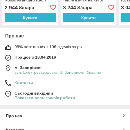
Street Brown
Rosso Avangard North Lion
Wint
2 944
3 244
3 0
₴/пара
₴/пара
Brown Floto
Stre
Купити
Купити
Про нас
99% позитивних з 106 відгуків за рік
Працює з 18.04.2016
м. Запоріжжя
вул. Електрозаводська, 3, Запоріжжя, Україна
Контакти
Сьогодні вихідний
Показати весь графік роботи
Про нас
Контакти