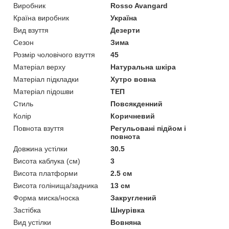
Виробник
Rosso Avangard
Країна виробник
Україна
Вид взуття
Дезерти
Сезон
Зима
Розмір чоловічого взуття
45
Матеріал верху
Натуральна шкіра
Матеріал підкладки
Хутро вовна
Матеріал підошви
ТЕП
Стиль
Повсякденний
Колір
Коричневий
Повнота взуття
Регульовані підйом і
повнота
Довжина устілки
30.5
Висота каблука (см)
3
Висота платформи
2.5 см
Висота голінища/задника
13 см
Форма миска/носка
Закруглений
Застібка
Шнурівка
Вид устілки
Вовняна