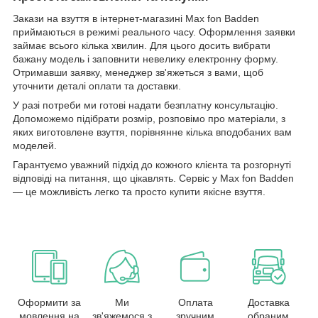
Закази на взуття в інтернет-магазині Max fon Badden
приймаються в режимі реального часу. Оформлення заявки
займає всього кілька хвилин. Для цього досить вибрати
бажану модель і заповнити невелику електронну форму.
Отримавши заявку, менеджер зв'яжеться з вами, щоб
уточнити деталі оплати та доставки.
У разі потреби ми готові надати безплатну консультацію.
Допоможемо підібрати розмір, розповімо про матеріали, з
яких виготовлене взуття, порівнянне кілька вподобаних вам
моделей.
Гарантуємо уважний підхід до кожного клієнта та розгорнуті
відповіді на питання, що цікавлять. Сервіс у Max fon Badden
— це можливість легко та просто купити якісне взуття.
Оформити за
Ми
Оплата
Доставка
мовлення на
зв'яжемося з
зручним
обраним