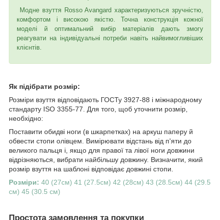
Модне взуття Rosso Avangard характеризуються зручністю,
комфортом і високою якістю. Точна конструкція кожної
моделі й оптимальний вибір матеріалів дають змогу
реагувати на індивідуальні потреби навіть найвимогливіших
клієнтів.
Як підібрати розмір:
Розміри взуття відповідають ГОСТу 3927-88 і міжнародному
стандарту ISO 3355-77. Для того, щоб уточнити розмір,
необхідно:
Поставити обидві ноги (в шкарпетках) на аркуш паперу й
обвести стопи олівцем. Вимірювати відстань від п'яти до
великого пальця і, якщо для правої та лівої ноги довжини
відрізняються, вибрати найбільшу довжину. Визначити, який
розмір взуття на шаблоні відповідає довжині стопи.
Розміри:
40 (27см) 41 (27.5см) 42 (28см) 43 (28.5см) 44 (29.5
см) 45 (30.5 см)
Простота замовлення та покупки