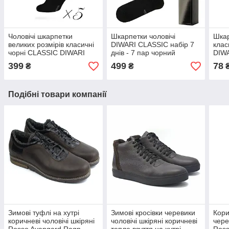
Чоловічі шкарпетки
Шкарпетки чоловічі
Шкар
великих розмірів класичні
DIWARI CLASSIC набір 7
клас
чорні CLASSIC DIWARI
днів - 7 пар чорний
DIW
набір 5 пар 5С-08СП
5С-08СП VIP подарунок
399
499
78
₴
₴
для чоловіка
Подібні товари компанії
Зимові туфлі на хутрі
Зимові кросівки черевики
Кори
коричневі чоловічі шкіряні
чоловічі шкіряні коричневі
чере
Rosso Avangard Ragn
тепле взуття на хутрі
Ross