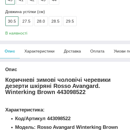
Довжина устілки (см)
30.5
27.5
28.0
28.5
29.5
В наявності
Опис
Характеристики
Доставка
Оплата
Умови п
Опис
Коричневі зимові чоловічі черевики
дезерти шкіряні Rosso Avangard.
Winterking Brown 443098522
Характеристика:
Код/Артикул 443098522
Модель: Rosso Avangard Winterking Brown