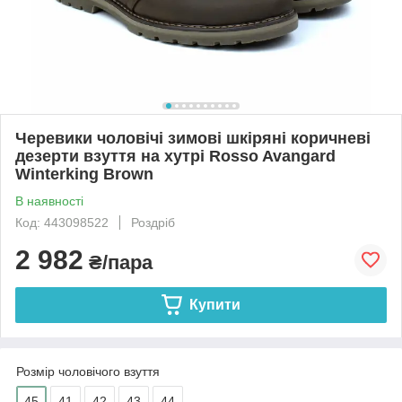
Черевики чоловічі зимові шкіряні коричневі
дезерти взуття на хутрі Rosso Avangard
Winterking Brown
В наявності
Код: 443098522
Роздріб
2 982
₴/пара
Купити
Розмір чоловічого взуття
45
41
42
43
44