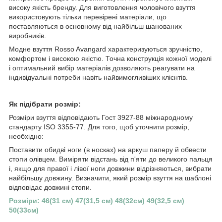
високу якість бренду. Для виготовлення чоловічого взуття
використовують тільки перевірені матеріали, що
поставляються в основному від найбільш шанованих
виробників.
Модне взуття Rosso Avangard характеризуються зручністю,
комфортом і високою якістю. Точна конструкція кожної моделі
і оптимальний вибір матеріалів дозволяють реагувати на
індивідуальні потреби навіть найвимогливіших клієнтів.
Як підібрати розмір:
Розміри взуття відповідають Гост 3927-88 міжнародному
стандарту ISO 3355-77. Для того, щоб уточнити розмір,
необхідно:
Поставити обидві ноги (в носках) на аркуш паперу й обвести
стопи олівцем. Виміряти відстань від п'яти до великого пальця
і, якщо для правої і лівої ноги довжини відрізняються, вибрати
найбільшу довжину. Визначити, який розмір взуття на шаблоні
відповідає довжині стопи.
Розміри: 46(31 см) 47(31,5 см) 48(32см) 49(32,5 см)
50(33см)