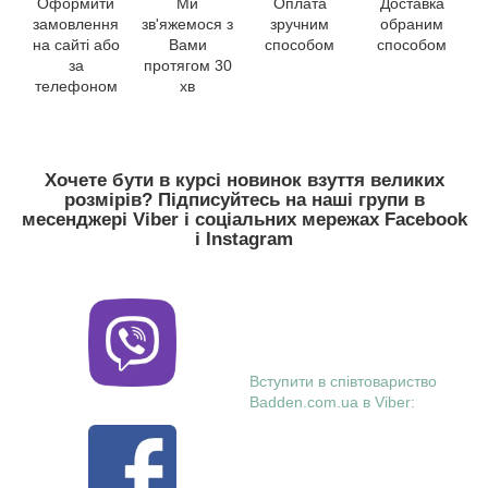
Оформити
Ми
Оплата
Доставка
замовлення
зв'яжемося з
зручним
обраним
на сайті або
Вами
способом
способом
за
протягом 30
телефоном
хв
Хочете бути в курсі новинок взуття великих
розмірів? Підписуйтесь на наші групи в
месенджері Viber і соціальних мережах Facebook
і Instagram
Вступити в співтовариство
Badden.com.ua в Viber: