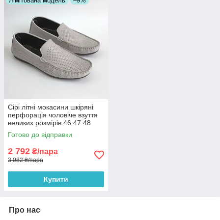
Лімітована модель
–9%
Сірі літні мокасини шкіряні
перфорація чоловіче взуття
великих розмірів 46 47 48
Rosso Avangard BS M4
Готово до відправки
PerfGrey
2 792
₴/пара
3 082 ₴/пара
Купити
Про нас