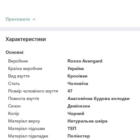
Приховати
Характеристики
Основні
Виробник
Rosso Avangard
Країна виробник
Україна
Вид взуття
Кросівки
Стать
Чоловіча
Розмір чоловічого взуття
47
Повнота взуття
Анатомічна будова колодки
Сезон
Демісезон
Колір
Чорний
Матеріал верху
Натуральна шкіра
Матеріал підошви
ТЕП
Матеріал підкладки
Поліестер