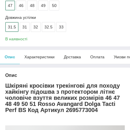
47
46
48
49
50
Довжина устілки
31.5
31
32
32.5
33
В наявності
Опис
Характеристики
Доставка
Оплата
Умови п
Опис
Шкіряні кросівки трекінгові для походу
хайкінгу підошва з протектором літнє
чоловіче взуття великих розмірів 46 47
48 49 50 51 Rosso Avangard Dolga Tacti
Perf BS Код Артикул 2695773004