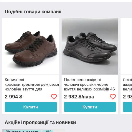
Подібні товари компанії
Коричневі
Полегшене шкіряні
Легк
кросівки трекінгові демісезонне
чоловічі кросівки чорне
шкір
чоловіче взуття для
взуття великих розмірів 46
вели
хайкінгу походу підошва з
47 48 49 50 Rosso
Ross
2 994
2 982
2 9
₴
₴/пара
протектором ReBaKa Tacti
Avangard DolGa All Black
Gon 
Brown
BS
Купити
Купити
Акційні пропозиції та новинки