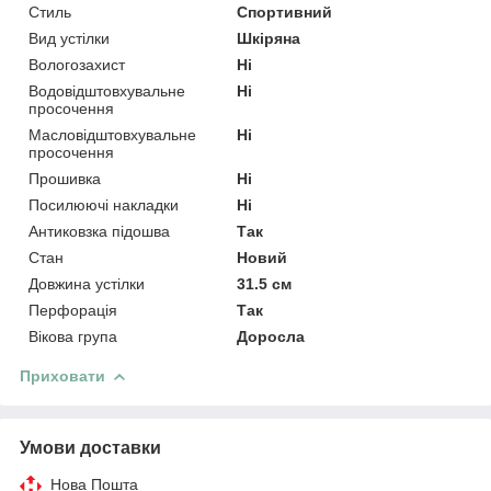
Стиль
Спортивний
Вид устілки
Шкіряна
Вологозахист
Ні
Водовідштовхувальне
Ні
просочення
Масловідштовхувальне
Ні
просочення
Прошивка
Ні
Посилюючі накладки
Ні
Антиковзка підошва
Так
Стан
Новий
Довжина устілки
31.5 см
Перфорація
Так
Вікова група
Доросла
Приховати
Умови доставки
Нова Пошта