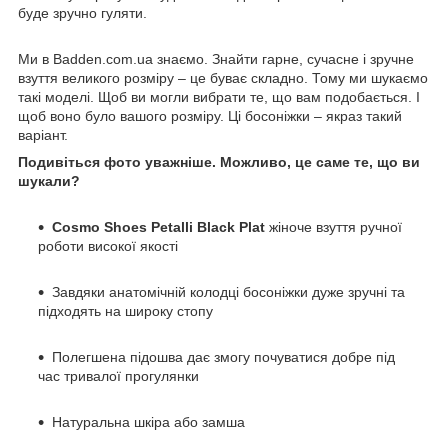
буде зручно гуляти.
Ми в Badden.com.ua знаємо. Знайти гарне, сучасне і зручне
взуття великого розміру – це буває складно. Тому ми шукаємо
такі моделі. Щоб ви могли вибрати те, що вам подобається. І
щоб воно було вашого розміру. Ці босоніжки – якраз такий
варіант.
Подивіться фото уважніше. Можливо, це саме те, що ви
шукали?
Cosmo Shoes Petalli Black Plat
жіноче взуття ручної
роботи високої якості
Завдяки анатомічній колодці босоніжки дуже зручні та
підходять на широку стопу
Полегшена підошва дає змогу почуватися добре під
час тривалої прогулянки
Натуральна шкіра або замша