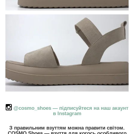
@cosmo_shoes — підписуйтеся на наш акаунт
в Instagram
З правильним взуттям можна правити світом.
COSMO Shoes — взуття для когось особливого