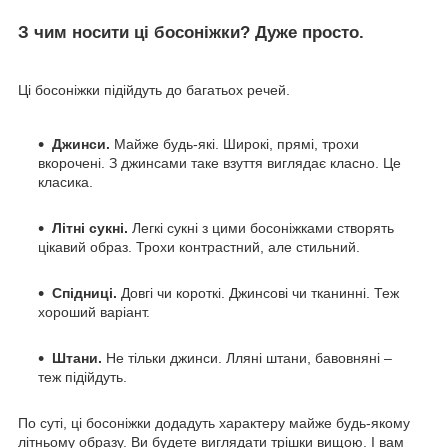
З чим носити ці босоніжки? Дуже просто.
Ці босоніжки підійдуть до багатьох речей.
Джинси.
Майже будь-які. Широкі, прямі, трохи
вкорочені. З джинсами таке взуття виглядає класно. Це
класика.
Літні сукні.
Легкі сукні з цими босоніжками створять
цікавий образ. Трохи контрастний, але стильний.
Спідниці.
Довгі чи короткі. Джинсові чи тканинні. Теж
хороший варіант.
Штани.
Не тільки джинси. Лляні штани, бавовняні –
теж підійдуть.
По суті, ці босоніжки додадуть характеру майже будь-якому
літньому образу. Ви будете виглядати трішки вищою. І вам