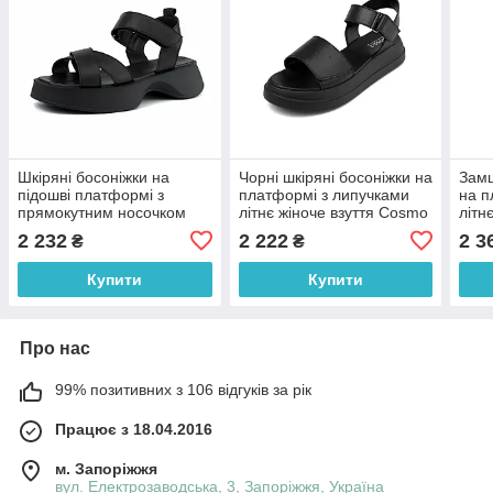
Шкіряні босоніжки на
Чорні шкіряні босоніжки на
Замш
підошві платформі з
платформі з липучками
на п
прямокутним носочком
літнє жіноче взуття Cosmo
літн
чорні літнє жіноче взуття
Petalli Black Plat
Peta
2 232
2 222
2 3
₴
₴
Cosmo Petalli SQX Plat
Black
Купити
Купити
Про нас
99% позитивних з 106 відгуків за рік
Працює з 18.04.2016
м. Запоріжжя
вул. Електрозаводська, 3, Запоріжжя, Україна