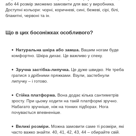
або 44 розмір зможемо замовити для вас у виробника.
Доступні кольори: чорні, коричневі, сині, бежеві, сірі, білі,
блакитні, червоні та ін.
Що в цих босоніжках особливого?
Натуральна шкіра або замша.
Вашим ногам буде
комфортно. Шкіра дихає. Це важливо у спеку.
Зручна застібка-липучка.
Це дуже швидко. Не треба
гратися з дрібними пряжками. Взули, застебнули
липучку – і готово.
Стійка платформа.
Вона додає кілька сантиметрів
зросту. При цьому ходити на такій платформі зручно.
Набагато зручніше, ніж на тонких підборах. Нога
почувається впевненіше.
Великі розміри.
Можна замовити саме ті розміри, які
часто важко знайти. 40, 41, 42, 43, 44 – обирайте свій.