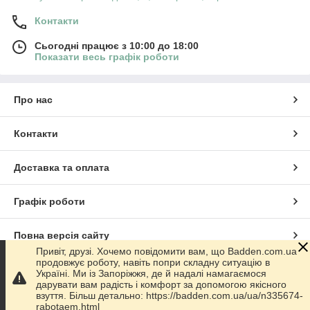
Контакти
Сьогодні працює з 10:00 до 18:00
Показати весь графік роботи
Про нас
Контакти
Доставка та оплата
Графік роботи
Повна версія сайту
Привіт, друзі. Хочемо повідомити вам, що Badden.com.ua
продовжує роботу, навіть попри складну ситуацію в
Сайт створено на маркетплейсі
Prom.ua
Україні. Ми із Запоріжжя, де й надалі намагаємося
дарувати вам радість і комфорт за допомогою якісного
взуття. Більш детально: https://badden.com.ua/ua/n335674-
Політика конфіденційності
rabotaem.html