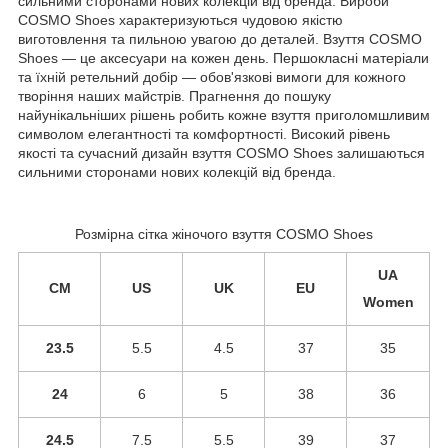
сильними сторонами нових колекцій від бренда. Вироби
COSMO Shoes характеризуються чудовою якістю
виготовлення та пильною увагою до деталей. Взуття COSMO
Shoes — це аксесуари на кожен день. Першокласні матеріали
та їхній ретельний добір — обов'язкові вимоги для кожного
творіння наших майстрів. Прагнення до пошуку
найунікальніших рішень робить кожне взуття приголомшливим
символом елегантності та комфортності. Високий рівень
якості та сучасний дизайн взуття COSMO Shoes залишаються
сильними сторонами нових колекцій від бренда.
Розмірна сітка жіночого взуття COSMO Shoes
UA
CM
US
UK
EU
Women
23.5
5.5
4.5
37
35
24
6
5
38
36
24.5
7.5
5.5
39
37