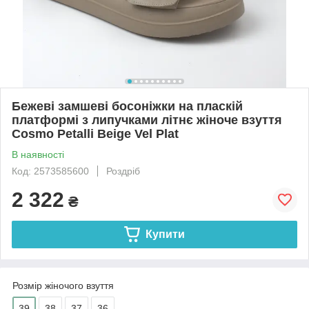
Бежеві замшеві босоніжки на пласкій
платформі з липучками літнє жіноче взуття
Cosmo Petalli Beige Vel Plat
В наявності
Код: 2573585600
Роздріб
2 322
₴
Купити
Розмір жіночого взуття
39
38
37
36