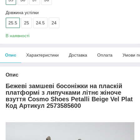
Довжина устілки
25.5
25
24.5
24
В наявності
Опис
Характеристики
Доставка
Оплата
Умови п
Опис
Бежеві замшеві босоніжки на пласкій
платформі з липучками літнє жіноче
взуття Cosmo Shoes Petalli Beige Vel Plat
Код Артикул 2573585600