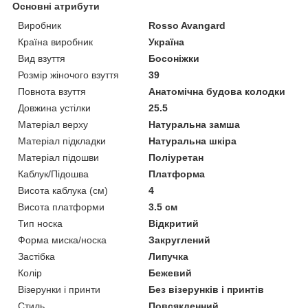
Основні атрибути
Виробник
Rosso Avangard
Країна виробник
Україна
Вид взуття
Босоніжки
Розмір жіночого взуття
39
Повнота взуття
Анатомічна будова колодки
Довжина устілки
25.5
Матеріал верху
Натуральна замша
Матеріал підкладки
Натуральна шкіра
Матеріал підошви
Поліуретан
Каблук/Підошва
Платформа
Висота каблука (см)
4
Висота платформи
3.5 см
Тип носка
Відкритий
Форма миска/носка
Закруглений
Застібка
Липучка
Колір
Бежевий
Візерунки і принти
Без візерунків і принтів
Стиль
Повсякденний