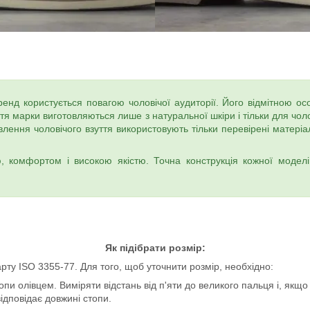
нд користується повагою чоловічої аудиторії. Його відмітною особл
уття марки виготовляються лише з натуральної шкіри і тільки для чо
товлення чоловічого взуття використовують тільки перевірені мате
, комфортом і високою якістю. Точна конструкція кожної моделі
Як підібрати розмір:
рту ISO 3355-77. Для того, щоб уточнити розмір, необхідно:
пи олівцем. Виміряти відстань від п'яти до великого пальця і, якщо 
ідповідає довжині стопи.