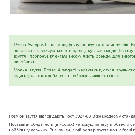
Rosso Avangard - це мануфактурне взуття для чоловіків. Бре
черевики, які вписуються в тенденції сучасної моди. Вся вз
взуття і пропонує клієнтам високу якість бренду. Для виго
виробників.
Модне взуття Rosso Avangard характеризуються зручністю
індивідуальні потреби навіть найвимогливіших клієнтів.
Розміри взуття відповідають Гост 3927-88 міжнародному станда
Поставити обидві ноги (в носках) на аркуш паперу й обвести сто
найбільшу довжину. Визначити, який розмір взуття на шаблоні в