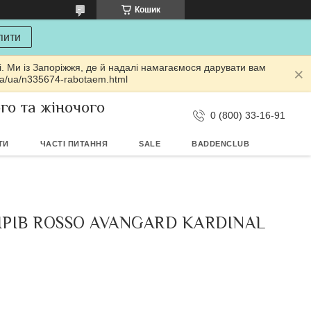
Кошик
пити
і. Ми із Запоріжжя, де й надалі намагаємося дарувати вам
ua/ua/n335674-rabotaem.html
ого та жіночого
0 (800) 33-16-91
ТИ
ЧАСТІ ПИТАННЯ
SALE
BADDENCLUB
ІРІВ ROSSO AVANGARD KARDINAL