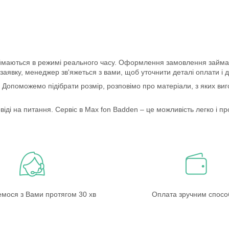
иймаються в режимі реального часу. Оформлення замовлення займає
явку, менеджер зв'яжеться з вами, щоб уточнити деталі оплати і д
ю. Допоможемо підібрати розмір, розповімо про матеріали, з яких в
віді на питання. Сервіс в Max fon Badden – це можливість легко і про
емося з Вами протягом 30 хв
Оплата зручним спос