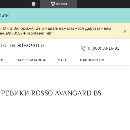
Кошик
пити
і. Ми із Запоріжжя, де й надалі намагаємося дарувати вам
ua/ua/n335674-rabotaem.html
ого та жіночого
0 (800) 33-16-91
ТИ
ЧАСТІ ПИТАННЯ
SALE
BADDENCLUB
ЧЕРЕВИКИ ROSSO AVANGARD BS