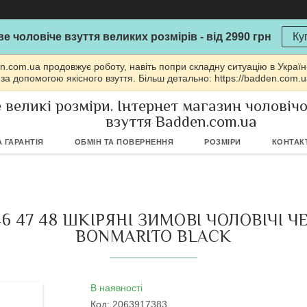
е чоловіче взуття великих розмірів - від 2990 грн
Ку
n.com.ua продовжує роботу, навіть попри складну ситуацію в Україн
 за допомогою якісного взуття. Більш детально: https://badden.com.
 великі розміри. Інтернет магазин чоловіч
взуття Badden.com.ua
 ГАРАНТІЯ
ОБМІН ТА ПОВЕРНЕННЯ
РОЗМІРИ
КОНТАК
6 47 48 ШКІРЯНІ ЗИМОВІ ЧОЛОВІЧІ 
BONMARITO BLACK
В наявності
Код:
2063917383