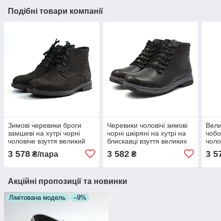
Подібні товари компанії
Зимові черевики броги
Черевики чоловічі зимові
Вели
замшеві на хутрі чорні
чорні шкіряні на хутрі на
чобо
чоловіче взуття великий
блискавці взуття великих
чоло
розмір Rosso Avangard
розмірів Rosso Avangard
Ava
3 578
3 582
3 5
₴/пара
₴
Brogue BlackNub BS
Ranger Black BS
Ckre
Акційні пропозиції та новинки
Лімітована модель
–9%