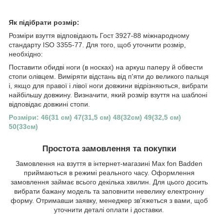
Як підібрати розмір:
Розміри взуття відповідають Гост 3927-88 міжнародному
стандарту ISO 3355-77. Для того, щоб уточнити розмір,
необхідно:
Поставити обидві ноги (в носках) на аркуш паперу й обвести
стопи олівцем. Виміряти відстань від п'яти до великого пальця
і, якщо для правої і лівої ноги довжини відрізняються, вибрати
найбільшу довжину. Визначити, який розмір взуття на шаблоні
відповідає довжині стопи.
Розміри: 46(31 см) 47(31,5 см) 48(32см) 49(32,5 см)
50(33см)
Простота замовлення та покупки
Замовлення на взуття в інтернет-магазині Max fon Badden
приймаються в режимі реального часу. Оформлення
замовлення займає всього декілька хвилин. Для цього досить
вибрати бажану модель та заповнити невелику електронну
форму. Отримавши заявку, менеджер зв'яжеться з вами, щоб
уточнити деталі оплати і доставки.