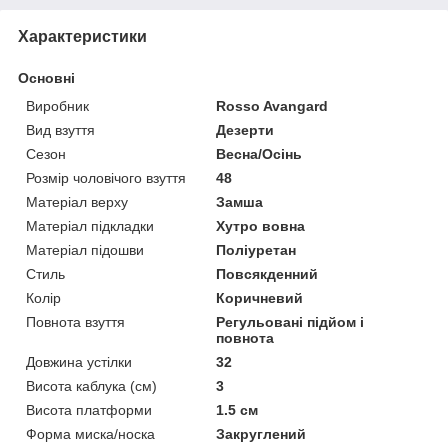
Характеристики
Основні
Виробник
Rosso Avangard
Вид взуття
Дезерти
Сезон
Весна/Осінь
Розмір чоловічого взуття
48
Матеріал верху
Замша
Матеріал підкладки
Хутро вовна
Матеріал підошви
Поліуретан
Стиль
Повсякденний
Колір
Коричневий
Повнота взуття
Регульовані підйом і
повнота
Довжина устілки
32
Висота каблука (см)
3
Висота платформи
1.5 см
Форма миска/носка
Закруглений