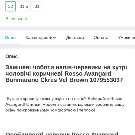
32
31.5
31
В наявності
Опис
Характеристики
Доставка
Оплата
Умови п
Опис
Замшеві чоботи напів-черевики на хутрі
чоловічі коричневі Rosso Avangard
Bonmarano Ckres Vel Brown 1079553037
Шукаєте красиву і якісну взуття на осінь? Вибирайте Rosso
Avangard! Стильні моделі з останніх колекцій зроблять вашу
осінь по-справжньому комфортною і теплою!
Особливості черевик Rosso Avangard