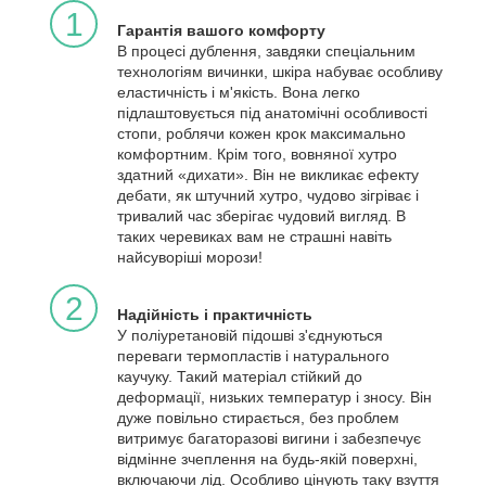
1
Гарантія вашого комфорту
В процесі дублення, завдяки спеціальним
технологіям вичинки, шкіра набуває особливу
еластичність і м'якість. Вона легко
підлаштовується під анатомічні особливості
стопи, роблячи кожен крок максимально
комфортним. Крім того, вовняної хутро
здатний «дихати». Він не викликає ефекту
дебати, як штучний хутро, чудово зігріває і
тривалий час зберігає чудовий вигляд. В
таких черевиках вам не страшні навіть
найсуворіші морози!
2
Надійність і практичність
У поліуретановій підошві з'єднуються
переваги термопластів і натурального
каучуку. Такий матеріал стійкий до
деформації, низьких температур і зносу. Він
дуже повільно стирається, без проблем
витримує багаторазові вигини і забезпечує
відмінне зчеплення на будь-якій поверхні,
включаючи лід. Особливо цінують таку взуття