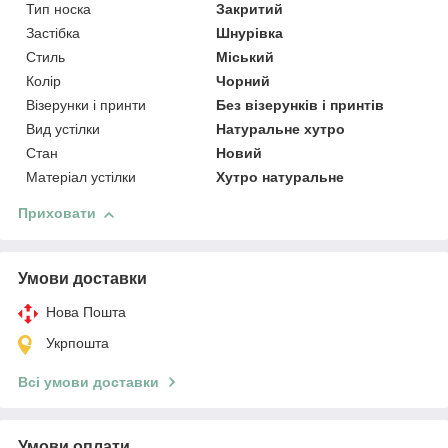
Тип носка
Закритий
Застібка
Шнурівка
Стиль
Міський
Колір
Чорний
Візерунки і принти
Без візерунків і принтів
Вид устілки
Натуральне хутро
Стан
Новий
Матеріал устілки
Хутро натуральне
Приховати
Умови доставки
Нова Пошта
Укрпошта
Всі умови доставки
Умови оплати