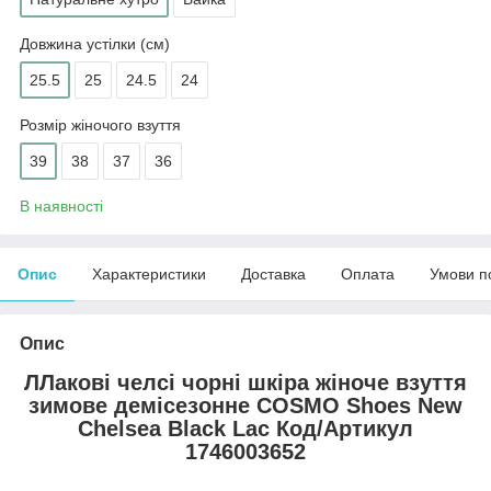
Довжина устілки (см)
25.5
25
24.5
24
Розмір жіночого взуття
39
38
37
36
В наявності
Опис
Характеристики
Доставка
Оплата
Умови п
Опис
ЛЛакові челсі чорні шкіра жіноче взуття
зимове демісезонне COSMO Shoes New
Chelsea Black Lac
Код/Артикул
1746003652