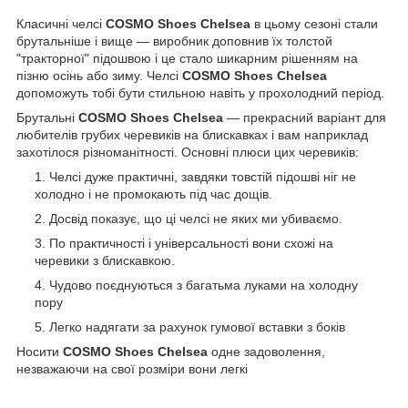
Класичні челсі
COSMO Shoes Chelsea
в цьому сезоні стали
брутальніше і вище — виробник доповнив їх толстой
"тракторної" підошвою і це стало шикарним рішенням на
пізню осінь або зиму. Челсі
COSMO Shoes Chelsea
допоможуть тобі бути стильною навіть у прохолодний період.
Брутальні
COSMO Shoes Chelsea
— прекрасний варіант для
любителів грубих черевиків на блискавках і вам наприклад
захотілося різноманітності. Основні плюси цих черевиків:
Челсі дуже практичні, завдяки товстій підошві ніг не
холодно і не промокають під час дощів.
Досвід показує, що ці челсі не яких ми убиваємо.
По практичності і універсальності вони схожі на
черевики з блискавкою.
Чудово поєднуються з багатьма луками на холодну
пору
Легко надягати за рахунок гумової вставки з боків
Носити
COSMO Shoes Chelsea
одне задоволення,
незважаючи на свої розміри вони легкі