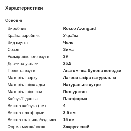
Характеристики
Основні
Виробник
Rosso Avangard
Країна виробник
Україна
Вид взуття
Челсі
Сезон
Зима
Розмір жіночого взуття
39
Довжина устілки
25.5
Повнота взуття
Анатомічна будова колодки
Матеріал верху
Лакова шкіра натуральна
Матеріал підкладки
Натуральне хутро
Матеріал підошви
Поліуретан
Каблук/Підошва
Платформа
Висота каблука (см)
4
Висота платформи
3.5 см
Висота голінища/задника
15 см
Форма миска/носка
Закруглений