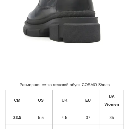
Размерная сетка женской обуви COSMO Shoes
UA
CM
US
UK
EU
Women
23.5
5.5
4.5
37
35