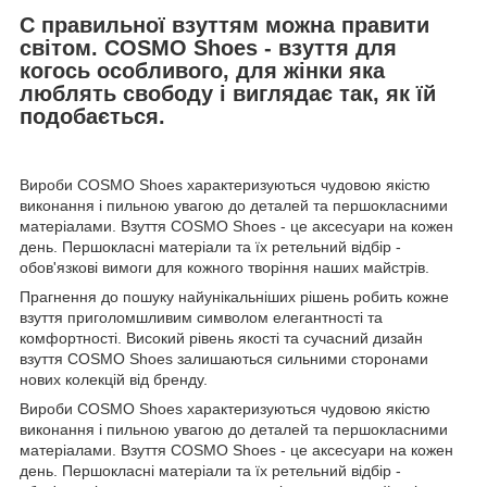
C правильної взуттям можна правити
світом. COSMO Shoes - взуття для
когось особливого, для жінки яка
люблять свободу і виглядає так, як їй
подобається.
Вироби COSMO Shoes характеризуються чудовою якістю
виконання і пильною увагою до деталей та першокласними
матеріалами. Взуття COSMO Shoes - це аксесуари на кожен
день. Першокласні матеріали та їх ретельний відбір -
обов'язкові вимоги для кожного творіння наших майстрів.
Прагнення до пошуку найунікальніших рішень робить кожне
взуття приголомшливим символом елегантності та
комфортності. Високий рівень якості та сучасний дизайн
взуття COSMO Shoes залишаються сильними сторонами
нових колекцій від бренду.
Вироби COSMO Shoes характеризуються чудовою якістю
виконання і пильною увагою до деталей та першокласними
матеріалами. Взуття COSMO Shoes - це аксесуари на кожен
день. Першокласні матеріали та їх ретельний відбір -