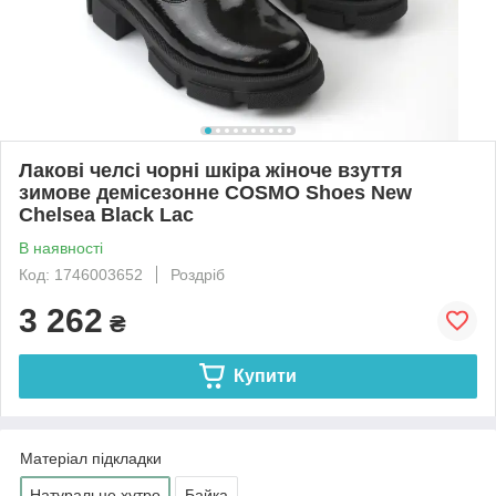
Лакові челсі чорні шкіра жіноче взуття
зимове демісезонне COSMO Shoes New
Chelsea Black Lac
В наявності
Код: 1746003652
Роздріб
3 262
₴
Купити
Матеріал підкладки
Натуральне хутро
Байка