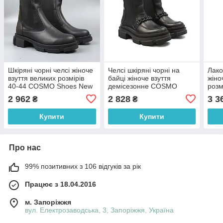
Шкіряні чорні челсі жіноче
Челсі шкіряні чорні на
Лако
взуття великих розмірів
байці жіноче взуття
жіно
40-44 COSMO Shoes New
демісезонне COSMO
розм
Chelsea Black Leather BS
Shoes Chain Chelsea Black
Shoe
2 962
2 828
3 3
₴
₴
Leather
Lac 
Купити
Купити
Про нас
99% позитивних з 106 відгуків за рік
Працює з 18.04.2016
м. Запоріжжя
вул. Електрозаводська, 3, Запоріжжя, Україна