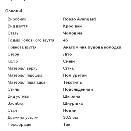
Основні
Виробник
Rosso Avangard
Вид взуття
Кросівки
Стать
Чоловіча
Розмір чоловічого взуття
45
Повнота взуття
Анатомічна будова колодки
Сезон
Літо
Колір
Синій
Матеріал верху
Сітка
Матеріал підошви
Поліуретан
Матеріал підкладки
Текстиль
Стиль
Повсякденний
Вид устілки
Шкіряна
Застібка
Шнурівка
Стан
Новий
Довжина устілки
30.5 см
Перфорація
Так