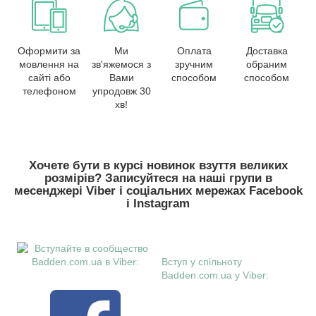
Оформити за
Ми
Оплата
Доставка
мовлення на
зв'яжемося з
зручним
обраним
сайті або
Вами
способом
способом
телефоном
упродовж 30
хв!
Хочете бути в курсі новинок взуття великих
розмірів? Записуйтеся на наші групи в
месенджері Viber і соціальних мережах Facebook
і Instagram
Вступ у спільноту
Badden.com.ua у Viber: