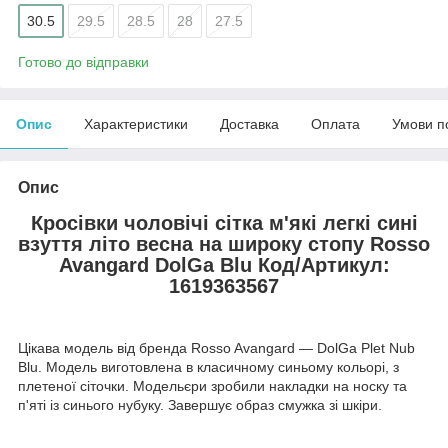
30.5
29.5
28.5
28
27.5
Готово до відправки
Опис
Характеристики
Доставка
Оплата
Умови п
Опис
Кросівки чоловічі сітка м'які легкі сині
взуття літо весна на широку стопу Rosso
Avangard DolGa Blu
Код/Артикул:
1619363567
Цікава модель від бренда Rosso Avangard — DolGa Plet Nub
Blu. Модель виготовлена в класичному синьому кольорі, з
плетеної сіточки. Модельєри зробили накладки на носку та
п'яті із синього нубуку. Завершує образ смужка зі шкіри.