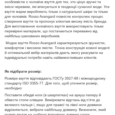
особливістю є чоловіче взуття для тих, хто цінує зручні та
якісні черевики, які вписуються в тенденції сучасної моди. Усе
взуття марки виробляють тільки з натуральної шкіри та тільки
для чоловіків. Rosso Avangard повністю контролює процес
створення взуття та пропонує клієнтам високу якість бренда.
Для виготовлення чоловічого взуття використовують тільки
перевірені матеріали, що постачаються переважно від
найбільш шанованих виробників.
Модне взуття Rosso Avangard характеризуються зручністю,
комфортом і високою якістю. Точна конструкція кожної моделі
й оптимальний вибір матеріалів дають змогу реагувати на
індивідуальні потреби навіть найвимогливіших клієнтів.
Як підібрати розмір:
Розміри взуття відповідають ГОСТу 3927-88 і міжнародному
стандарту ISO 3355-77. Для того, щоб уточнити розмір,
необхідно:
Поставити обидві ноги (в шкарпетках) на аркуш паперу й
обвести стопи олівцем. Вимірювати відстань від п'яти до
великого пальця і, якщо для правої та лівої ноги довжини
відрізняються, вибрати найбільшу довжину. Визначити, який
розмір взуття на шаблоні відповідає довжині стопи.