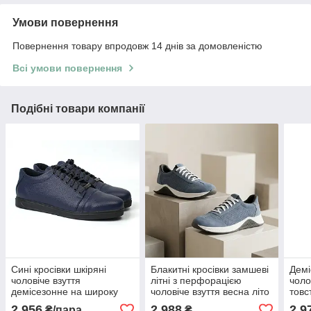
Умови повернення
Повернення товару впродовж 14 днів за домовленістю
Всі умови повернення
Подібні товари компанії
Сині кросівки шкіряні
Блакитні кросівки замшеві
Демі
чоловіче взуття
літні з перфорацією
чоло
демісезонне на широку
чоловіче взуття весна літо
товс
стопу Rosso Avangard
Rosso Avangard DolGa Sky
прот
2 956
2 988
2 9
₴/пара
₴