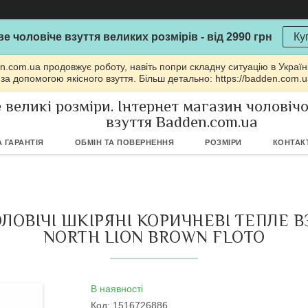
е чоловіче взуття великих розмірів - від 2990 грн
Ку
n.com.ua продовжує роботу, навіть попри складну ситуацію в Україн
 за допомогою якісного взуття. Більш детально: https://badden.com.
 великі розміри. Інтернет магазин чоловіч
взуття Badden.com.ua
 ГАРАНТІЯ
ОБМІН ТА ПОВЕРНЕННЯ
РОЗМІРИ
КОНТАК
ОВІЧІ ШКІРЯНІ КОРИЧНЕВІ ТЕПЛЕ В
NORTH LION BROWN FLOTO
В наявності
Код:
1516726886