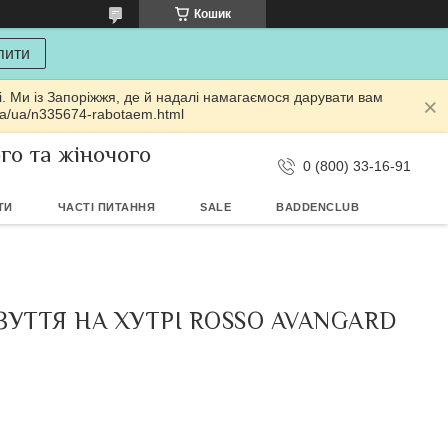
Кошик
пити
і. Ми із Запоріжжя, де й надалі намагаємося дарувати вам
ua/ua/n335674-rabotaem.html
ого та жіночого
0 (800) 33-16-91
ТИ
ЧАСТІ ПИТАННЯ
SALE
BADDENCLUB
ЗУТТЯ НА ХУТРІ ROSSO AVANGARD