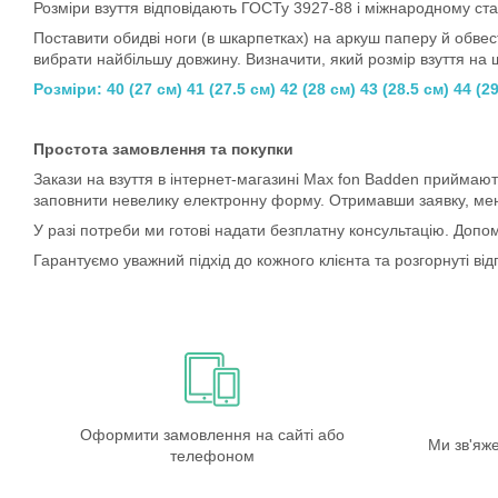
Розміри взуття відповідають ГОСТу 3927-88 і міжнародному ста
Поставити обидві ноги (в шкарпетках) на аркуш паперу й обвест
вибрати найбільшу довжину. Визначити, який розмір взуття на 
Розміри: 40 (27 см) 41 (27.5 см) 42 (28 см) 43 (28.5 см) 44 (29
Простота замовлення та покупки
Закази на взуття в інтернет-магазині Max fon Badden приймаю
заповнити невелику електронну форму. Отримавши заявку, мене
У разі потреби ми готові надати безплатну консультацію. Допо
Гарантуємо уважний підхід до кожного клієнта та розгорнуті від
Оформити замовлення на сайті або
Ми зв'яж
телефоном