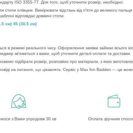
ндарту ISO 3355-77. Для того, щоб уточнити розмір, необхідно:
и стопи олівцем. Вимірювати відстань від п'яти до великого пальця і
шаблоні відповідає довжині стопи.
.5 см) 45 (30.5 см)
ться в режимі реального часу. Оформлення заявки займає всього кіл
джер зв'яжеться з вами, щоб уточнити деталі оплати та доставки.
можемо підібрати розмір, розповімо про матеріали, з яких виготовл
повіді на питання, що цікавлять. Сервіс у Max fon Badden — це можли
емося з Вами упродовж 30 хв
Оплата зручним спос