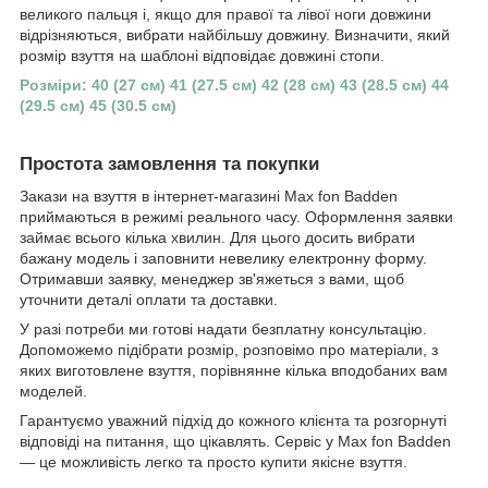
великого пальця і, якщо для правої та лівої ноги довжини
відрізняються, вибрати найбільшу довжину. Визначити, який
розмір взуття на шаблоні відповідає довжині стопи.
Розміри: 40 (27 см) 41 (27.5 см) 42 (28 см) 43 (28.5 см) 44
(29.5 см) 45 (30.5 см)
Простота замовлення та покупки
Закази на взуття в інтернет-магазині Max fon Badden
приймаються в режимі реального часу. Оформлення заявки
займає всього кілька хвилин. Для цього досить вибрати
бажану модель і заповнити невелику електронну форму.
Отримавши заявку, менеджер зв'яжеться з вами, щоб
уточнити деталі оплати та доставки.
У разі потреби ми готові надати безплатну консультацію.
Допоможемо підібрати розмір, розповімо про матеріали, з
яких виготовлене взуття, порівнянне кілька вподобаних вам
моделей.
Гарантуємо уважний підхід до кожного клієнта та розгорнуті
відповіді на питання, що цікавлять. Сервіс у Max fon Badden
— це можливість легко та просто купити якісне взуття.