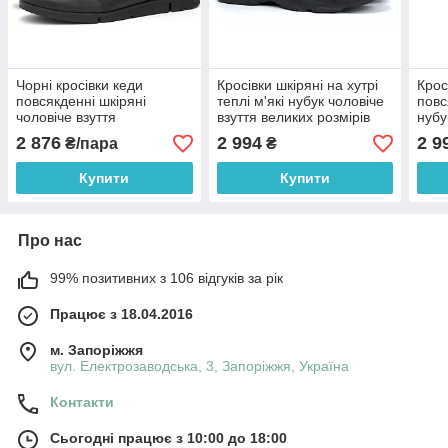
Чорні кросівки кеди
Кросівки шкіряні на хутрі
Крос
повсякденні шкіряні
теплі м'які нубук чоловіче
повс
чоловіче взуття
взуття великих розмірів
нубу
демісезонне Rosso
Rosso Avangard Winter
Ross
2 876
2 994
2 9
₴/пара
₴
Avangard Ada Casual Black
Ada NUB BS
Flot
Floto
Купити
Купити
Про нас
99% позитивних з 106 відгуків за рік
Працює з 18.04.2016
м. Запоріжжя
вул. Електрозаводська, 3, Запоріжжя, Україна
Контакти
Сьогодні працює з 10:00 до 18:00