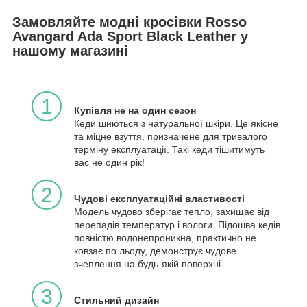
Замовляйте модні кросівки Rosso
Avangard Ada Sport Black Leather у
нашому магазині
1
Купівля не на один сезон
Кеди шиються з натуральної шкіри. Це якісне
та міцне взуття, призначене для тривалого
терміну експлуатації. Такі кеди тішитимуть
вас не один рік!
2
Чудові експлуатаційні властивості
Модель чудово зберігає тепло, захищає від
перепадів температур і вологи. Підошва кедів
повністю водонепроникна, практично не
ковзає по льоду, демонструє чудове
зчеплення на будь-якій поверхні.
3
Стильний дизайн