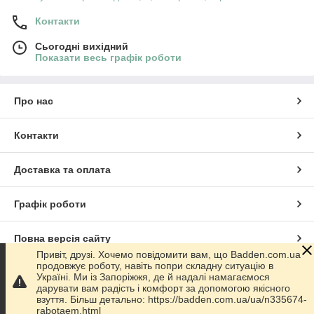
Контакти
Сьогодні вихідний
Показати весь графік роботи
Про нас
Контакти
Доставка та оплата
Графік роботи
Повна версія сайту
Привіт, друзі. Хочемо повідомити вам, що Badden.com.ua
продовжує роботу, навіть попри складну ситуацію в
Сайт створено на маркетплейсі
Prom.ua
Україні. Ми із Запоріжжя, де й надалі намагаємося
дарувати вам радість і комфорт за допомогою якісного
взуття. Більш детально: https://badden.com.ua/ua/n335674-
Політика конфіденційності
rabotaem.html