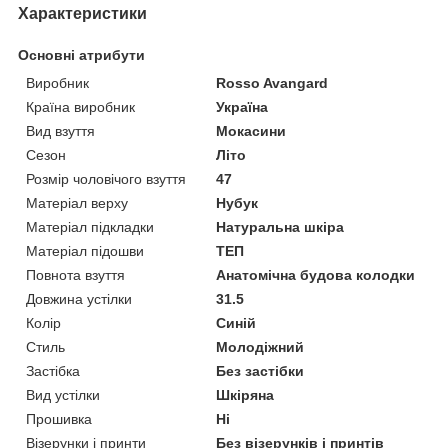
Характеристики
Основні атрибути
Виробник
Rosso Avangard
Країна виробник
Україна
Вид взуття
Мокасини
Сезон
Літо
Розмір чоловічого взуття
47
Матеріал верху
Нубук
Матеріал підкладки
Натуральна шкіра
Матеріал підошви
ТЕП
Повнота взуття
Анатомічна будова колодки
Довжина устілки
31.5
Колір
Синій
Стиль
Молодіжний
Застібка
Без застібки
Вид устілки
Шкіряна
Прошивка
Ні
Візерунки і принти
Без візерунків і принтів