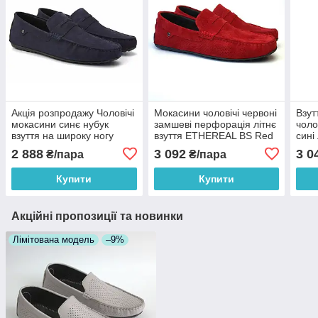
Акція розпродажу Чоловічі
Мокасини чоловічі червоні
Взут
мокасини синє нубук
замшеві перфорація літнє
чоло
взуття на широку ногу
взуття ETHEREAL BS Red
сині
ETHEREAL Classic Blu Nub
Vel Perf by Rosso Avangard
BS G
2 888
3 092
3 0
₴/пара
₴/пара
by Rosso Avangard
Купити
Купити
Акційні пропозиції та новинки
Лімітована модель
–9%