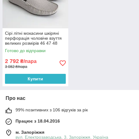
Сірі літні мокасини шкіряні
перфорація чоловіче взуття
великих розмірів 46 47 48
Rosso Avangard BS M4
Готово до відправки
PerfGrey
2 792
₴/пара
3 082 ₴/пара
Купити
Про нас
99% позитивних з 106 відгуків за рік
Працює з 18.04.2016
м. Запоріжжя
вул. Електрозаводська, 3, Запоріжжя, Україна