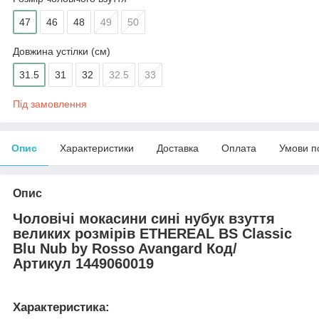
47
46
48
49
50
Довжина устілки (см)
31.5
31
32
32.5
33
Під замовлення
Опис
Характеристики
Доставка
Оплата
Умови п
Опис
Чоловічі мокасини сині нубук взуття
великих розмірів ETHEREAL BS Classic
Blu Nub by Rosso Avangard Код/
Артикул 1449060019
Характеристика: