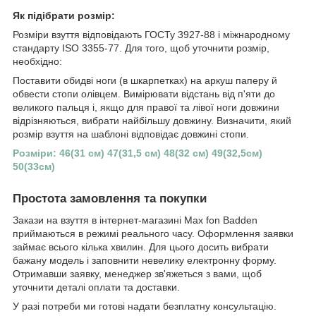
Як підібрати розмір:
Розміри взуття відповідають ГОСТу 3927-88 і міжнародному
стандарту ISO 3355-77. Для того, щоб уточнити розмір,
необхідно:
Поставити обидві ноги (в шкарпетках) на аркуш паперу й
обвести стопи олівцем. Вимірювати відстань від п'яти до
великого пальця і, якщо для правої та лівої ноги довжини
відрізняються, вибрати найбільшу довжину. Визначити, який
розмір взуття на шаблоні відповідає довжині стопи.
Розміри: 46(31 см) 47(31,5 см) 48(32 см) 49(32,5см)
50(33см)
Простота замовлення та покупки
Закази на взуття в інтернет-магазині Max fon Badden
приймаються в режимі реального часу. Оформлення заявки
займає всього кілька хвилин. Для цього досить вибрати
бажану модель і заповнити невелику електронну форму.
Отримавши заявку, менеджер зв'яжеться з вами, щоб
уточнити деталі оплати та доставки.
У разі потреби ми готові надати безплатну консультацію.