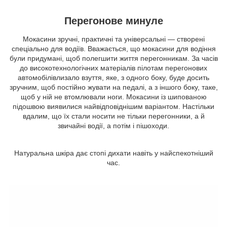
Перегонове минуле
Мокасини зручні, практичні та універсальні — створені
спеціально для водіїв. Вважається, що мокасини для водіння
були придумані, щоб полегшити життя перегонникам. За часів
до високотехнологічних матеріалів пілотам перегонових
автомобілівлизало взуття, яке, з одного боку, буде досить
зручним, щоб постійно жувати на педалі, а з іншого боку, таке,
щоб у ній не втомлювали ноги. Мокасини із шипованою
підошвою виявилися найвідповіднішим варіантом. Настільки
вдалим, що їх стали носити не тільки перегонники, а й
звичайні водії, а потім і пішоходи.
Натуральна шкіра дає стопі дихати навіть у найспекотніший
час.