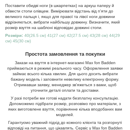
Поставити обидві ноги (в шкарпетках) на аркуш паперу й
обвести стопи олівцем. Вимірювати відстань від п'яти до
великого пальця і, якщо для правої та лівої ноги довжини
відрізняються, вибрати найбільшу довжину. Визначити, який
розмір взуття на шаблоні відповідає довжині стопи.
Розміри:
40(26.5 см) 41(27 см) 42(27.5 см) 43(28 см) 44(29
см) 45(30 см)
Простота замовлення та покупки
Закази на взуття в інтернет-магазині Max fon Badden
приймаються в режимі реального часу. Оформлення заявки
займає всього кілька хвилин. Для цього досить вибрати
бажану модель і заповнити невелику електронну форму.
Отримавши заявку, менеджер зв'яжеться з вами, щоб
уточнити деталі оплати та доставки.
У разі потреби ми готові надати безплатну консультацію.
Допоможемо підібрати розмір, розповімо про матеріали, з
яких виготовлене взуття, порівнянне кілька вподобаних вам
моделей.
Гарантуємо уважний підхід до кожного клієнта та розгорнуті
відповіді на питання, що цікавлять. Сервіс у Max fon Badden