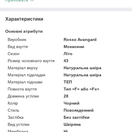
Характеристики
Основні атрибути
Виробник
Rosso Avangard
Вид взуття
Мокасини
Сезон
Літо
Розмір чоловічого взуття
43
Матеріал верху
Натуральна шкіра
Матеріал підкладки
Натуральна шкіра
Матеріал підошви
ТЕП
Повнота взуття
Тип «F» або «Fx»
Довжина устілки
28
Колір
Чорний
Стиль
Повсякденний
Застібка
Без застібки
Вид устілки
Шкіряна
Мембрана
Ні