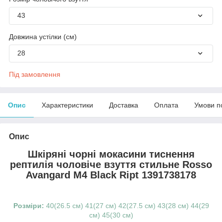
43
Довжина устілки (см)
28
Під замовлення
Опис
Характеристики
Доставка
Оплата
Умови п
Опис
Шкіряні чорні мокасини тиснення
рептилія чоловіче взуття стильне Rosso
Avangard M4 Black Ript 1391738178
Розміри:
40(26.5 см) 41(27 см) 42(27.5 см) 43(28 см) 44(29
см) 45(30 см)