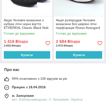
Акція Чоловічі мокасини з
Акція розпродаж Чоловічі
нубука літні чорні взуття
мокасини білі шкіряні літні
ETHEREAL Classic Black Nub
перфорація Rosso Avangard
by Rosso Avangard
M4 Flotar PerfWhite
Готово до відправки
Готово до відправки
1 416
2 684
₴/пара
₴/пара
2 832 ₴/пара
2 972 ₴/пара
Купити
Купити
Про нас
99% позитивних з 106 відгуків за рік
Працює з 18.04.2016
м. Запоріжжя
вул. Електрозаводська, 3, Запоріжжя, Україна