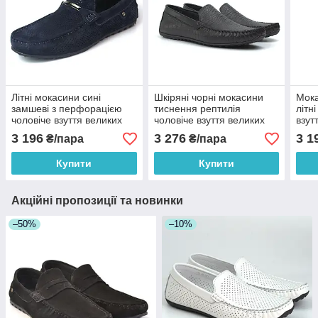
Літні мокасини сині
Шкіряні чорні мокасини
Мока
замшеві з перфорацією
тиснення рептилія
літн
чоловіче взуття великих
чоловіче взуття великих
взут
розмірів Rosso Avangard
розмірів Rosso Avangard
Ross
3 196
3 276
3 1
₴/пара
₴/пара
M4 Cross Blu BS
M4 Black Ript BS
Flot
Купити
Купити
Акційні пропозиції та новинки
–50%
–10%