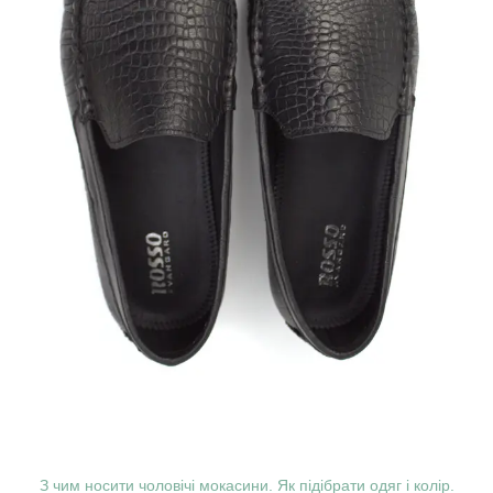
З чим носити чоловічі мокасини. Як підібрати одяг і колір.