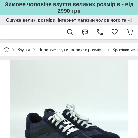
Зимове чоловіче взуття великих розмірів - від
2990 грн
Є дуже великі розміри. Інтернет магазин чоловічого та жін
Взуття
Чоловіче взуття великих розмірів
Кросівки чол