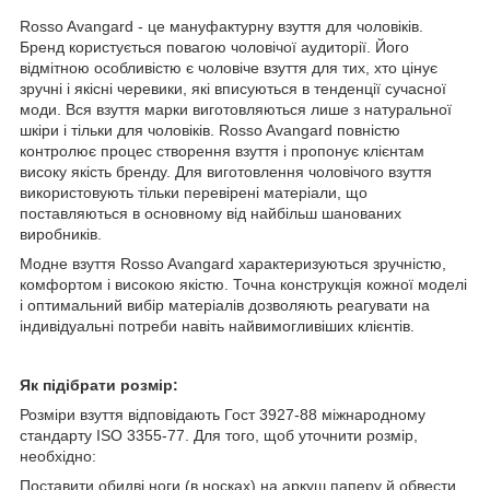
Rosso Avangard - це мануфактурну взуття для чоловіків.
Бренд користується повагою чоловічої аудиторії. Його
відмітною особливістю є чоловіче взуття для тих, хто цінує
зручні і якісні черевики, які вписуються в тенденції сучасної
моди. Вся взуття марки виготовляються лише з натуральної
шкіри і тільки для чоловіків. Rosso Avangard повністю
контролює процес створення взуття і пропонує клієнтам
високу якість бренду. Для виготовлення чоловічого взуття
використовують тільки перевірені матеріали, що
поставляються в основному від найбільш шанованих
виробників.
Модне взуття Rosso Avangard характеризуються зручністю,
комфортом і високою якістю. Точна конструкція кожної моделі
і оптимальний вибір матеріалів дозволяють реагувати на
індивідуальні потреби навіть найвимогливіших клієнтів.
Як підібрати розмір:
Розміри взуття відповідають Гост 3927-88 міжнародному
стандарту ISO 3355-77. Для того, щоб уточнити розмір,
необхідно:
Поставити обидві ноги (в носках) на аркуш паперу й обвести