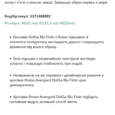
носку і п'яти з синьою замші. Завершує образ смужка з шкіри
Код/Артикул: 1371488882
Розміри: 46(31 см) 47(31,5 см) 48(32см)
Кросівки DolGa Blu Floto з білою підошвою зі
спіненого поліуретану виглядають дорого і покращують
враження від всього образу.
Біла підошва з незвичайною текстурою виглядає
сучасно і покращує стабільність при ходьбі.
Незважаючи на всі переваги і дизайнерські рішення у
кросівок Rosso Avangard DolGa Blu Floto ціна
демократична.
Кросівки Rosso Avangard DolGa Blu Floto підійдуть
чоловікам ведуть активний спосіб життя.