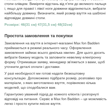
стопи олівцем. Виміряти відстань від п'яти до великого пальця
і, якщо для правої і лівої ноги довжини відрізняються, вибрати
найбільшу довжину. Визначити, який розмір взуття на шаблоні
відповідає довжині стопи.
Розміри: 46(31 см) 47(31,5 см) 48(32см)
Простота замовлення та покупки
Замовлення на взуття в інтернет-магазині Max fon Badden
приймаються в режимі реального часу. Оформлення
замовлення займає всього декілька хвилин. Для цього досить
вибрати бажану модель та заповнити невелику електронну
форму. Отримавши заявку, менеджер зв'яжеться з вами, щоб
уточнити деталі оплати і доставки.
У разі необхідності ми готові надати безкоштовну
консультацію. Допоможемо підібрати розмір, розповімо про
матеріали, з яких виготовлено взуття, порівняємо кілька
моделей, що сподобалися вам.
Гарантуємо уважний підхід до кожного клієнта і розгорнуті
відповіді на питання. Сервіс в Max fon Badden – це можливість
легко і просто купити якісне взуття.