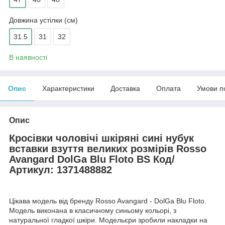
Довжина устілки (см)
31.5
31
32
В наявності
Опис
Характеристики
Доставка
Оплата
Умови п
Опис
Кросівки чоловічі шкіряні сині нубук
вставки взуття великих розмірів Rosso
Avangard DolGa Blu Floto BS Код/
Артикул: 1371488882
Цікава модель від бренду Rosso Avangard - DolGa Blu Floto.
Модель виконана в класичному синьому кольорі, з
натуральної гладкої шкіри. Модельєри зробили накладки на