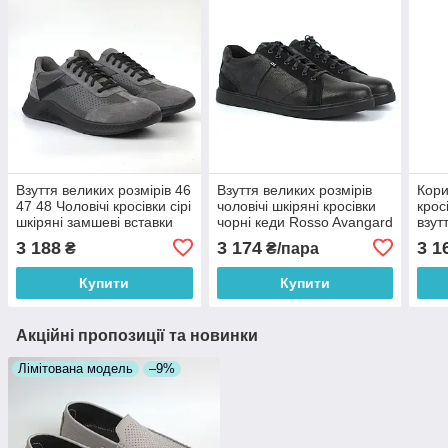
Взуття великих розмірів 46
Взуття великих розмірів
Кори
47 48 Чоловічі кросівки сірі
чоловічі шкіряні кросівки
крос
шкіряні замшеві вставки
чорні кеди Rosso Avangard
взут
Rosso Avangard DolGa
Puran Black Floto BS
Ross
3 188
3 174
3 1
₴
₴/пара
Grey BS
Brow
Купити
Купити
Акційні пропозиції та новинки
Лімітована модель
–9%