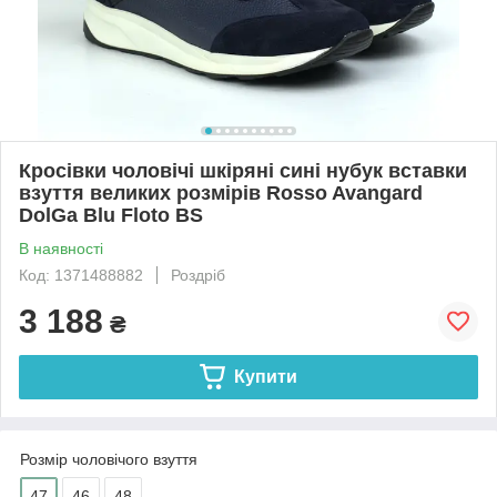
Кросівки чоловічі шкіряні сині нубук вставки
взуття великих розмірів Rosso Avangard
DolGa Blu Floto BS
В наявності
Код: 1371488882
Роздріб
3 188
₴
Купити
Розмір чоловічого взуття
47
46
48