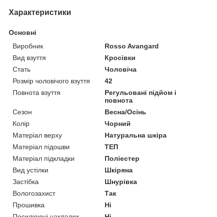
Характеристики
Основні
Виробник
Rosso Avangard
Вид взуття
Кросівки
Стать
Чоловіча
Розмір чоловічого взуття
42
Повнота взуття
Регульовані підйом і
повнота
Сезон
Весна/Осінь
Колір
Чорний
Матеріал верху
Натуральна шкіра
Матеріал підошви
ТЕП
Матеріал підкладки
Поліестер
Вид устілки
Шкіряна
Застібка
Шнурівка
Вологозахист
Так
Прошивка
Ні
Посилюючі накладки
Ні