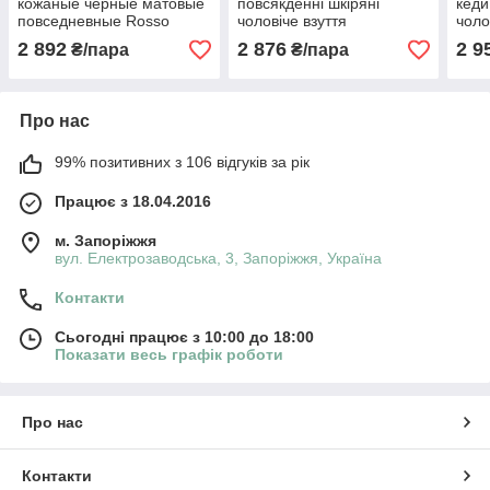
кожаные черные матовые
повсякденні шкіряні
кеди
повседневные Rosso
чоловіче взуття
чоло
Avangard DolGa Run
демісезонне Rosso
Avan
2 892
2 876
2 9
₴/пара
₴/пара
Monza Black Mate
Avangard Ada Casual Black
Flot
Floto
Про нас
99% позитивних з 106 відгуків за рік
Працює з 18.04.2016
м. Запоріжжя
вул. Електрозаводська, 3, Запоріжжя, Україна
Контакти
Сьогодні працює з 10:00 до 18:00
Показати весь графік роботи
Про нас
Контакти