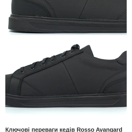
Ключові переваги кедів Rosso Avangard