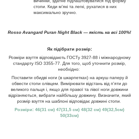
вичинки, здатне підлаштовуватися під форму
стопи. Кеди м'які та легкі, рухатися в них
максимально зручно.
Rosso Avangard Puran Night Black — якість на всі 100%!
Як підібрати розмір:
Розміри взуття відповідають ГОСТу 3927-88 і міжнародному
стандарту ISO 3355-77. Для того, щоб уточнити розмір,
необхідно:
Поставити обидві ноги (в шкарпетках) на аркуш паперу й
обвести стопи олівцем. Вимірювати відстань від п'яти до
великого пальця і, якщо для правої та лівої ноги довжини
відрізняються, вибрати найбільшу довжину. Визначити, який
розмір взуття на шаблоні відповідає довжині стопи.
Розміри: 46(31 см) 47(31,5 см) 48(32 см) 49(32,5см)
50(33см)