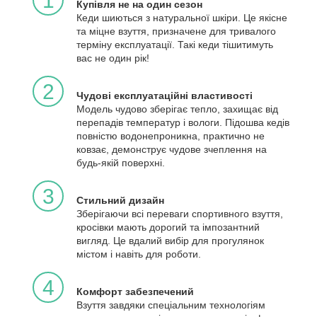
1
Купівля не на один сезон
Кеди шиються з натуральної шкіри. Це якісне
та міцне взуття, призначене для тривалого
терміну експлуатації. Такі кеди тішитимуть
вас не один рік!
2
Чудові експлуатаційні властивості
Модель чудово зберігає тепло, захищає від
перепадів температур і вологи. Підошва кедів
повністю водонепроникна, практично не
ковзає, демонструє чудове зчеплення на
будь-якій поверхні.
3
Стильний дизайн
Зберігаючи всі переваги спортивного взуття,
кросівки мають дорогий та імпозантний
вигляд. Це вдалий вибір для прогулянок
містом і навіть для роботи.
4
Комфорт забезпечений
Взуття завдяки спеціальним технологіям