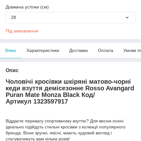
Довжина устілки (см)
28
Під замовлення
Опис
Характеристики
Доставка
Оплата
Умови п
Опис
Чоловічі кросівки шкіряні матово-чорні
кеди взуття демісезонне Rosso Avangard
Puran Mate Monza Black Код/
Артикул 1323597917
Віддаєте перевагу спортивному взуттю? Для весни-осені
ідеально підійдуть стильні кросівки з колекції популярного
бренда. Вони зручні, якісні, мають чудовий вигляд і
слугуватимуть вам кілька років!