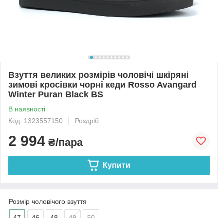
Взуття великих розмірів чоловічі шкіряні
зимові кросівки чорні кеди Rosso Avangard
Winter Puran Black BS
В наявності
Код: 1323557150
Роздріб
2 994
₴/пара
Купити
Розмір чоловічого взуття
47
46
48
49
50