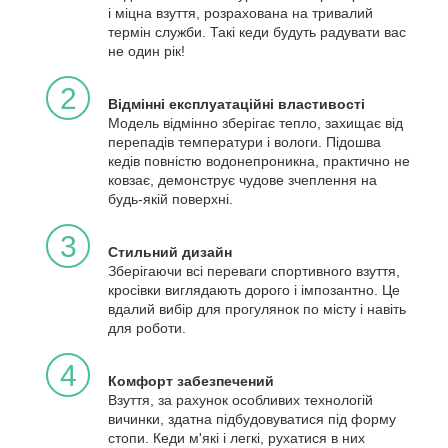
і міцна взуття, розрахована на тривалий
термін служби. Такі кеди будуть радувати вас
не один рік!
2
Відмінні експлуатаційні властивості
Модель відмінно зберігає тепло, захищає від
перепадів температури і вологи. Підошва
кедів повністю водонепроникна, практично не
ковзає, демонструє чудове зчеплення на
будь-якій поверхні.
3
Стильний дизайн
Зберігаючи всі переваги спортивного взуття,
кросівки виглядають дорого і імпозантно. Це
вдалий вибір для прогулянок по місту і навіть
для роботи.
4
Комфорт забезпечений
Взуття, за рахунок особливих технологій
вичинки, здатна підбудовуватися під форму
стопи. Кеди м'які і легкі, рухатися в них