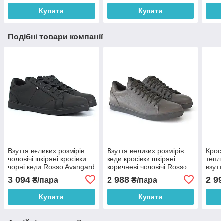
BS
Купити
Купити
Подібні товари компанії
Взуття великих розмірів
Взуття великих розмірів
Крос
чоловічі шкіряні кросівки
кеди кросівки шкіряні
тепл
чорні кеди Rosso Avangard
коричневі чоловічі Rosso
взут
Puran Black Flot BS
Avangard Konvaro Brown
Ross
3 094
2 988
2 9
₴/пара
₴/пара
Floto TR BS
Ada
Купити
Купити