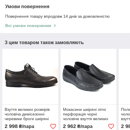
Умови повернення
Повернення товару впродовж 14 днів за домовленістю
Всі умови повернення
З цим товаром також замовляють
Взуття великих розмірів
Мокасини шкіряні літні
Поле
чоловіча демісезонні
перфорація чорні
чоло
черевики броги шкіряні
чоловіче взуття великих
взут
чорні Rosso Avangard
розмірів Rosso Avangard
47 4
2 998
2 962
2 9
₴/пара
₴/пара
Felicete Onyx Black BS
BS M4 PerfBlack
Avan