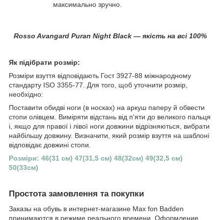
максимально зручно.
Rosso Avangard Puran Night Black — якість на всі 100%
Як підібрати розмір:
Розміри взуття відповідають Гост 3927-88 міжнародному
стандарту ISO 3355-77. Для того, щоб уточнити розмір,
необхідно:
Поставити обидві ноги (в носках) на аркуш паперу й обвести
стопи олівцем. Виміряти відстань від п'яти до великого пальця
і, якщо для правої і лівої ноги довжини відрізняються, вибрати
найбільшу довжину. Визначити, який розмір взуття на шаблоні
відповідає довжині стопи.
Розміри: 46(31 см) 47(31,5 см) 48(32см) 49(32,5 см)
50(33см)
Простота замовлення та покупки
Заказы на обувь в интернет-магазине Max fon Badden
принимаются в режиме реального времени. Оформление