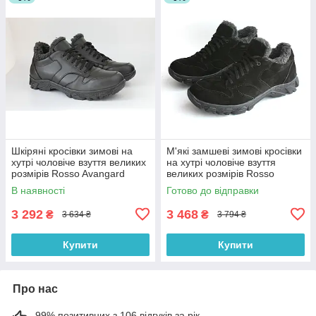
Шкіряні кросівки зимові на
М'які замшеві зимові кросівки
хутрі чоловіче взуття великих
на хутрі чоловіче взуття
розмірів Rosso Avangard
великих розмірів Rosso
Winter ReBaKa Leather BS
Avangard Winter ReBaKa Vel
В наявності
Готово до відправки
BS
3 292
3 468
₴
₴
3 634 ₴
3 794 ₴
Купити
Купити
Про нас
99% позитивних з 106 відгуків за рік