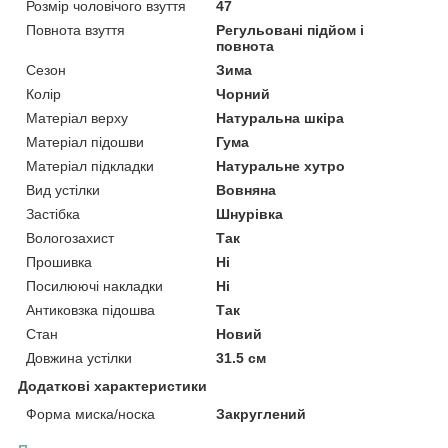
Розмір чоловічого взуття
47
Повнота взуття
Регульовані підйом і
повнота
Сезон
Зима
Колір
Чорний
Матеріал верху
Натуральна шкіра
Матеріал підошви
Гума
Матеріал підкладки
Натуральне хутро
Вид устілки
Вовняна
Застібка
Шнурівка
Вологозахист
Так
Прошивка
Ні
Посилюючі накладки
Ні
Антиковзка підошва
Так
Стан
Новий
Довжина устілки
31.5 см
Додаткові характеристики
Форма миска/носка
Закруглений