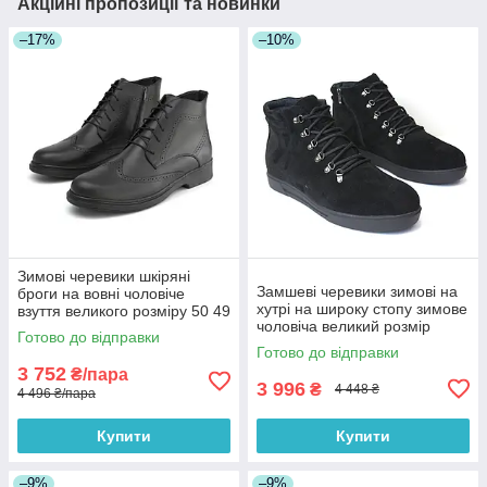
Акційні пропозиції та новинки
–17%
–10%
Зимові черевики шкіряні
Замшеві черевики зимові на
броги на вовні чоловіче
хутрі на широку стопу зимове
взуття великого розміру 50 49
чоловіча великий розмір
48 47 46 Rosso Avangard
Готово до відправки
Rosso Avangard Rangers Vel
Winter Brogues Leather BS
Готово до відправки
BS
3 752
₴/пара
3 996
₴
4 448 ₴
4 496 ₴/пара
Купити
Купити
–9%
–9%