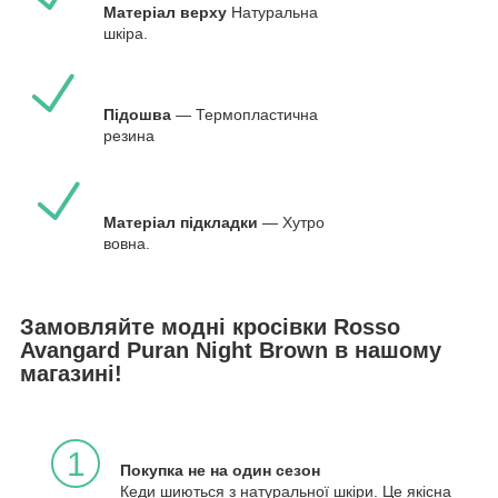
Матеріал верху
Натуральна
шкіра.
Підошва
— Термопластична
резина
Матеріал підкладки
— Хутро
вовна.
Замовляйте модні кросівки Rosso
Avangard Puran Night Brown в нашому
магазині!
1
Покупка не на один сезон
Кеди шиються з натуральної шкіри. Це якісна