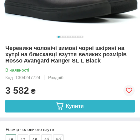
Черевики чоловічі зимові чорні шкіряні на
хутрі на блискавці взуття великих розмірів
Rosso Avangard Ranger SL L Black
В наявності
Код: 1304247724
Роздріб
3 582
₴
Купити
Розмір чоловічого взуття
46
47
48
49
50