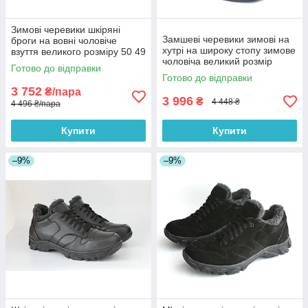
Зимові черевики шкіряні
Замшеві черевики зимові на
броги на вовні чоловіче
хутрі на широку стопу зимове
взуття великого розміру 50 49
чоловіча великий розмір
48 47 46 Rosso Avangard
Готово до відправки
Rosso Avangard Rangers Vel
Winter Brogues Leather BS
Готово до відправки
BS
3 752
₴/пара
3 996
₴
4 448 ₴
4 496 ₴/пара
Купити
Купити
–9%
–9%