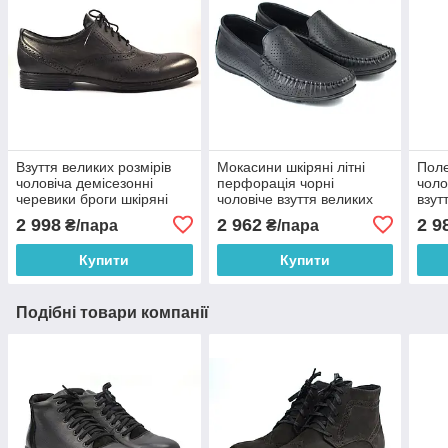
Взуття великих розмірів
Мокасини шкіряні літні
Поле
чоловіча демісезонні
перфорація чорні
чоло
черевики броги шкіряні
чоловіче взуття великих
взут
чорні Rosso Avangard
розмірів Rosso Avangard
47 4
2 998
2 962
2 9
₴/пара
₴/пара
Felicete Onyx Black BS
BS M4 PerfBlack
Avan
BS
Купити
Купити
Подібні товари компанії