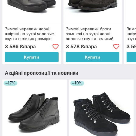
Зимові черевики чорні
Зимові черевики броги
Зимо
шкіряні на хутрі чоловіче
замшеві на хутрі чорні
шкір
взуття великих розмірів
чоловіче взуття великий
взут
Rosso Avangard North Lion
розмір Rosso Avangard
Ross
3 586
3 578
3 5
₴/пара
₴/пара
Black LeatherBS
Brogue BlackNub BS
21st
Купити
Купити
Акційні пропозиції та новинки
–17%
–10%