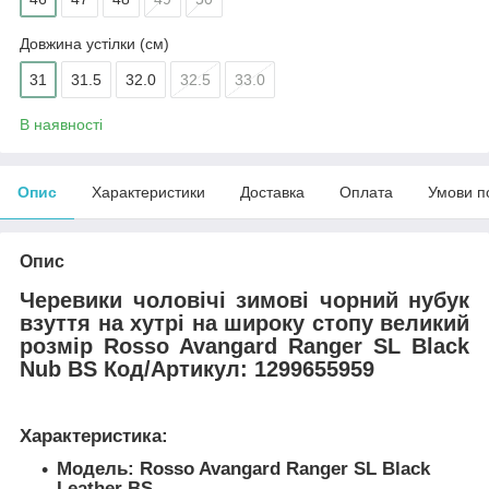
Довжина устілки (см)
31
31.5
32.0
32.5
33.0
В наявності
Опис
Характеристики
Доставка
Оплата
Умови п
Опис
Черевики чоловічі зимові чорний нубук
взуття на хутрі на широку стопу великий
розмір Rosso Avangard Ranger SL Black
Nub BS
Код/Артикул: 1299655959
Характеристика:
Модель: Rosso Avangard Ranger SL Black
Leather BS