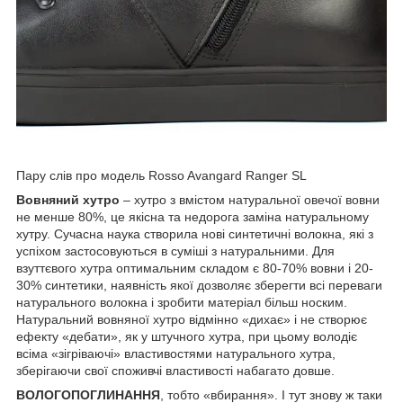
Пару слів про модель Rosso Avangard Ranger SL
Вовняний хутро
– хутро з вмістом натуральної овечої вовни
не менше 80%, це якісна та недорога заміна натуральному
хутру. Сучасна наука створила нові синтетичні волокна, які з
успіхом застосовуються в суміші з натуральними. Для
взуттєвого хутра оптимальним складом є 80-70% вовни і 20-
30% синтетики, наявність якої дозволяє зберегти всі переваги
натурального волокна і зробити матеріал більш носким.
Натуральний вовняної хутро відмінно «дихає» і не створює
ефекту «дебати», як у штучного хутра, при цьому володіє
всіма «зігріваючі» властивостями натурального хутра,
зберігаючи свої споживчі властивості набагато довше.
ВОЛОГОПОГЛИНАННЯ
, тобто «вбирання». І тут знову ж таки