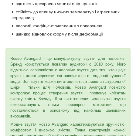
здатність прекрасно чинити опір проколів
стійкість до впливу низьких температур і агресивних
середовищ
високий коефіцієнт зчеплення з поверхнею
швидко відновлює форму після деформації
Rosso Avangard - це мануфактурну взуття для чоловіків.
Бренд користується повагою аудиторії c 2010 року. Його
відмітною особливістю є чоловіче взуття для тих, хто цінує
зручні і якісні черевики, які вписуються в тенденції сучасної
моди. Вся взуття марки виготовляються лише з натуральної
шкіри і тільки для чоловіків. Rosso Avangard повністю
контролює процес створення взуття і пропонує клієнтам
високу якість бренду. Для виготовлення чоловічого взуття
використовують тільки перевірені матеріали, що
поставляються в основному від найбільш шанованих
виробників.
Модне взуття Rosso Avangard характеризуються зручністю,
комфортом і високою якістю. Точна конструкція кожної
моделі і оптимальний вибір матеріалів дозволяють реагувати