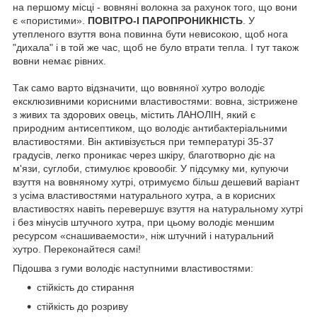
на першому місці - вовняні волокна за рахунок того, що вони
є «пористими».
ПОВІТРО-І ПАРОПРОНИКНІСТЬ
. У
утепленого взуття вона повинна бути невисокою, щоб нога
"дихала" і в той же час, щоб не було втрати тепла. І тут також
вовни немає рівних.
Так само варто відзначити, що вовняної хутро володіє
ексклюзивними корисними властивостями: вовна, зістрижене
з живих та здорових овець, містить ЛАНОЛІН, який є
природним антисептиком, що володіє антибактеріальними
властивостями. Він активізується при температурі 35-37
градусів, легко проникає через шкіру, благотворно діє на
м'язи, суглоби, стимулює кровообіг. У підсумку ми, купуючи
взуття на вовняному хутрі, отримуємо більш дешевий варіант
з усіма властивостями натурального хутра, а в корисних
властивостях навіть перевершує взуття на натуральному хутрі
і без мінусів штучного хутра, при цьому володіє меншим
ресурсом «снашиваемости», ніж штучний і натуральний
хутро. Переконайтеся самі!
Підошва з гуми володіє наступними властивостями:
стійкість до стирання
стійкість до розриву