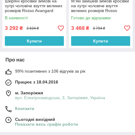
Шкіряні кросівки зимові на
М'які замшеві зимові кросівки
хутрі чоловіче взуття великих
на хутрі чоловіче взуття
розмірів Rosso Avangard
великих розмірів Rosso
Winter ReBaKa Leather BS
Avangard Winter ReBaKa Vel
В наявності
Готово до відправки
BS
3 292
3 468
₴
₴
3 634 ₴
3 794 ₴
Купити
Купити
Про нас
99% позитивних з 106 відгуків за рік
Працює з 18.04.2016
м. Запоріжжя
вул. Електрозаводська, 3, Запоріжжя, Україна
Контакти
Сьогодні вихідний
Показати весь графік роботи