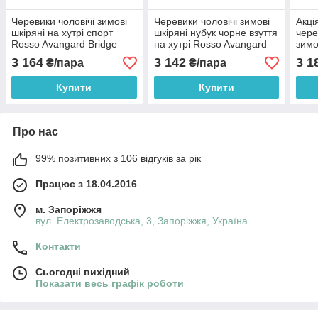
Черевики чоловічі зимові
Черевики чоловічі зимові
Акці
шкіряні на хутрі спорт
шкіряні нубук чорне взуття
чере
Rosso Avangard Bridge
на хутрі Rosso Avangard
зимо
Sport E Trend Black чорні,
Whisper 2 Combi SL
хутр
3 164
3 142
3 1
₴/пара
₴/пара
коричневі
Origi
Купити
Купити
Про нас
99% позитивних з 106 відгуків за рік
Працює з 18.04.2016
м. Запоріжжя
вул. Електрозаводська, 3, Запоріжжя, Україна
Контакти
Сьогодні вихідний
Показати весь графік роботи