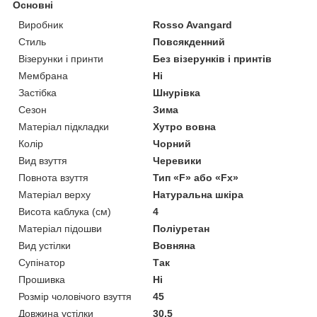
Основні
Виробник
Rosso Avangard
Стиль
Повсякденний
Візерунки і принти
Без візерунків і принтів
Мембрана
Ні
Застібка
Шнурівка
Сезон
Зима
Матеріал підкладки
Хутро вовна
Колір
Чорний
Вид взуття
Черевики
Повнота взуття
Тип «F» або «Fx»
Матеріал верху
Натуральна шкіра
Висота каблука (см)
4
Матеріал підошви
Поліуретан
Вид устілки
Вовняна
Супінатор
Так
Прошивка
Ні
Розмір чоловічого взуття
45
Довжина устілки
30.5