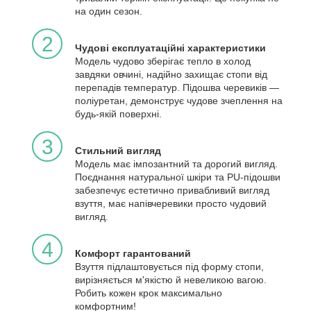
на один сезон.
2
Чудові експлуатаційні характеристики
Модель чудово зберігає тепло в холод
завдяки овчині, надійно захищає стопи від
перепадів температур. Підошва черевиків —
поліуретан, демонструє чудове зчеплення на
будь-якій поверхні.
3
Стильний вигляд
Модель має імпозантний та дорогий вигляд.
Поєднання натуральної шкіри та PU-підошви
забезпечує естетично привабливий вигляд
взуття, має напівчеревики просто чудовий
вигляд.
4
Комфорт гарантований
Взуття підлаштовується під форму стопи,
вирізняється м'якістю й невеликою вагою.
Робить кожен крок максимально
комфортним!