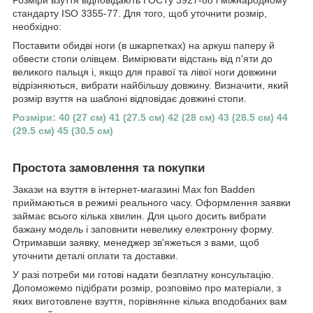
Розміри взуття відповідають ГОСТу 3927-88 і міжнародному
стандарту ISO 3355-77. Для того, щоб уточнити розмір,
необхідно:
Поставити обидві ноги (в шкарпетках) на аркуш паперу й
обвести стопи олівцем. Вимірювати відстань від п'яти до
великого пальця і, якщо для правої та лівої ноги довжини
відрізняються, вибрати найбільшу довжину. Визначити, який
розмір взуття на шаблоні відповідає довжині стопи.
Розміри: 40 (27 см) 41 (27.5 см) 42 (28 см) 43 (28.5 см) 44
(29.5 см) 45 (30.5 см)
Простота замовлення та покупки
Закази на взуття в інтернет-магазині Max fon Badden
приймаються в режимі реального часу. Оформлення заявки
займає всього кілька хвилин. Для цього досить вибрати
бажану модель і заповнити невелику електронну форму.
Отримавши заявку, менеджер зв'яжеться з вами, щоб
уточнити деталі оплати та доставки.
У разі потреби ми готові надати безплатну консультацію.
Допоможемо підібрати розмір, розповімо про матеріали, з
яких виготовлене взуття, порівнянне кілька вподобаних вам