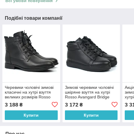
Всі умови повернення
Подібні товари компанії
Черевики чоловічі зимові
Зимові черевики чоловічі
Акці
класичні на хутрі взуття
шкіряне взуття на хутрі
зимо
великих розмірів Rosso
Rosso Avangard Bridge
хутр
Avangard Whisper 2 Combi
Sleep
Ross
3 188
3 172
3 3
₴
₴
Leather BS
Blac
Купити
Купити
Про нас