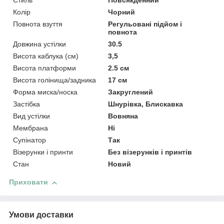
Стиль
Повсякденний
Колір
Чорний
Повнота взуття
Регульовані підйом і
повнота
Довжина устілки
30.5
Висота каблука (см)
3,5
Висота платформи
2.5 см
Висота голінища/задника
17 см
Форма миска/носка
Закруглений
Застібка
Шнурівка, Блискавка
Вид устілки
Вовняна
Мембрана
Ні
Супінатор
Так
Візерунки і принти
Без візерунків і принтів
Стан
Новий
Приховати
Умови доставки