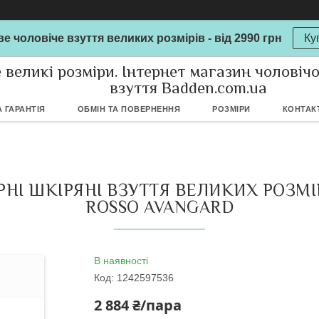
е чоловіче взуття великих розмірів - від 2990 грн
Ку
 великі розміри. Інтернет магазин чоловіч
взуття Badden.com.ua
 ГАРАНТІЯ
ОБМІН ТА ПОВЕРНЕННЯ
РОЗМІРИ
КОНТАК
НІ ШКІРЯНІ ВЗУТТЯ ВЕЛИКИХ РОЗМІР
ROSSO AVANGARD
В наявності
Код:
1242597536
2 884 ₴/пара