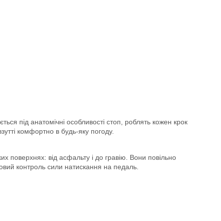
ється під анатомічні особливості стоп, роблять кожен крок
зутті комфортно в будь-яку погоду.
ких поверхнях: від асфальту і до гравію. Вони повільно
довий контроль сили натискання на педаль.