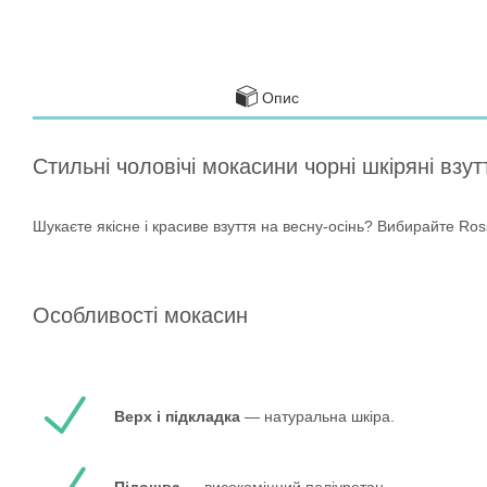
Опис
Стильні чоловічі мокасини чорні шкіряні вз
Шукаєте якісне і красиве взуття на весну-осінь? Вибирайте R
Особливості мокасин
Верх і підкладка
— натуральна шкіра.
Підошва
— високоміцний поліуретан