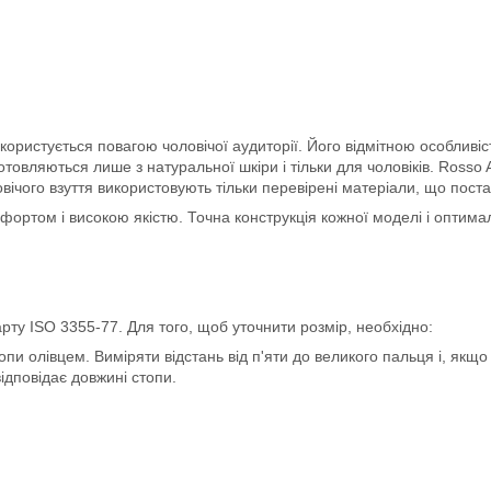
ристується повагою чоловічої аудиторії. Його відмітною особливістю 
готовляються лише з натуральної шкіри і тільки для чоловіків. Ross
овічого взуття використовують тільки перевірені матеріали, що пос
ортом і високою якістю. Точна конструкція кожної моделі і оптимал
рту ISO 3355-77. Для того, щоб уточнити розмір, необхідно:
пи олівцем. Виміряти відстань від п'яти до великого пальця і, якщо 
ідповідає довжині стопи.