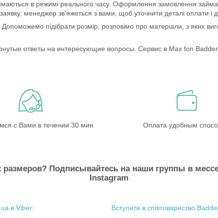
иймаються в режимі реального часу. Оформлення замовлення займає
явку, менеджер зв'яжеться з вами, щоб уточнити деталі оплати і д
ю. Допоможемо підібрати розмір, розповімо про матеріали, з яких в
нутые ответы на интересующие вопросы. Сервис в Max fon Badden –
мся с Вами в течении 30 мин
Оплата удобным спос
 размеров? Подписывайтесь на наши группы в месcе
Instagram
Вступити в співтовариство Badden