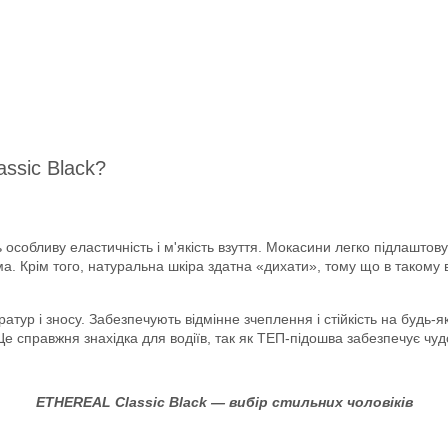
ssic Black?
 особливу еластичність і м'якість взуття. Мокасини легко підлаштову
 Крім того, натуральна шкіра здатна «дихати», тому що в такому в
атур і зносу. Забезпечують відмінне зчеплення і стійкість на будь-я
Це справжня знахідка для водіїв, так як ТЕП-підошва забезпечує чу
ETHEREAL Classic Black — вибір стильних чоловіків