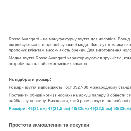
Rosso Avangard - це мануфактурну взуття для чоловіків. Бренд ко
які вписуються в тенденції сучасної моди. Вся взуття марки ви
пропонує клієнтам високу якість бренду. Для виготовлення чол
Модне взуття Rosso Avangard характеризуються зручністю, комф
потреби навіть найвимогливіших клієнтів.
Як підібрати розмір:
Розміри взуття відповідають Гост 3927-88 міжнародному станда
Поставити обидві ноги (в носках) на аркуш паперу й обвести сто
найбільшу довжину. Визначити, який розмір взуття на шаблоні в
Розміри: 46(31 см) 47(31,5 см) 48(32см) 49(32,5 см) 50(33см)
Простота замовлення та покупки