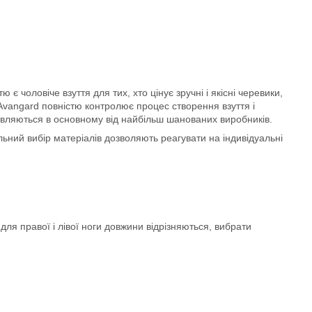
є чоловіче взуття для тих, хто цінує зручні і якісні черевики,
o Avangard повністю контролює процес створення взуття і
тавляються в основному від найбільш шанованих виробників.
ьний вибір матеріалів дозволяють реагувати на індивідуальні
для правої і лівої ноги довжини відрізняються, вибрати