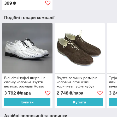
набір 5 пар 5С-08СП
399
₴
Подібні товари компанії
Білі літні туфлі шкіряні в
Взуття великих розмірів
Туфл
сіточку чоловіче взуття
чоловіча літні м'які
літн
великих розмірів Rosso
коричневі туфлі нубук
вели
Avangard BS Romano
Rosso Avangard BS
Avan
3 792
2 748
3 2
₴/пара
₴/пара
White Perf
Romano Brown Arena Nub
Khak
Купити
Купити
Акційні пропозиції та новинки