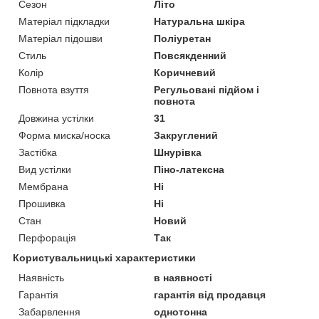
Сезон
Літо
Матеріал підкладки
Натуральна шкіра
Матеріал підошви
Поліуретан
Стиль
Повсякденний
Колір
Коричневий
Повнота взуття
Регульовані підйом і
повнота
Довжина устілки
31
Форма миска/носка
Закруглений
Застібка
Шнурівка
Вид устілки
Піно-латексна
Мембрана
Ні
Прошивка
Ні
Стан
Новий
Перфорація
Так
Користувальницькі характеристики
Наявність
в наявності
Гарантія
гарантія від продавця
Забарвлення
однотонна