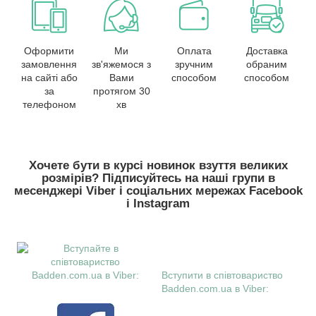
Оформити
Ми
Оплата
Доставка
замовлення
зв'яжемося з
зручним
обраним
на сайті або
Вами
способом
способом
за
протягом 30
телефоном
хв
Хочете бути в курсі новинок взуття великих
розмірів? Підписуйтесь на наші групи в
месенджері Viber і соціальних мережах Facebook
і Instagram
Вступити в співтовариство
Badden.com.ua в Viber: