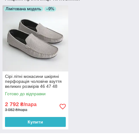
Лімітована модель
–9%
Сірі літні мокасини шкіряні
перфорація чоловіче взуття
великих розмірів 46 47 48
Rosso Avangard BS M4
Готово до відправки
PerfGrey
2 792
₴/пара
3 082 ₴/пара
Купити