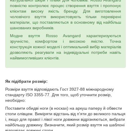
натуральної шкіри і тільки для чоловіків. Rosso Avangard
повністю контролює процес створення взуття і пропонує
клієнтам високу якість бренду. Для виготовлення
чоловічого взуття використовують тільки перевірені
матеріали, що поставляються в основному від найбільш
шанованих виробників.
Модне взуття Rosso Avangard характеризуються
зручністю, комфортом і високою якістю. Точна
конструкція кожної моделі і оптимальний вибір матеріалів
дозволяють реагувати на індивідуальні потреби навіть
найвимогливіших клієнтів.
Як підібрати розмір:
Розміри взуття відповідають Гост 3927-88 міжнародному
стандарту ISO 3355-77. Для того, щоб уточнити розмір,
необхідно:
Поставити обидві ноги (в носках) на аркуш паперу й обвести
стопи олівцем. Виміряти відстань від п'яти до великого пальця
і, якщо для правої і лівої ноги довжини відрізняються, вибрати
найбільшу довжину. Визначити, який розмір взуття на шаблоні
відповідає довжині стопи.