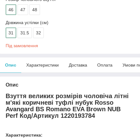
46
47
48
Довжина устілки (см)
31
31.5
32
Під замовлення
Опис
Характеристики
Доставка
Оплата
Умови п
Опис
Взуття великих розмірів чоловіча літні
м'які коричневі туфлі нубук Rosso
Avangard BS Romano EVA Brown NUB
Perf
Код/Артикул
1220193784
Характеристика: