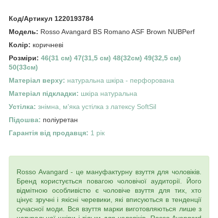
Код/Артикул
1220193784
Модель:
Rosso Avangard BS Romano ASF Brown NUBPerf
Колір:
коричневі
Розміри:
46(31 см) 47(31,5 см) 48(32см) 49(32,5 см)
50(33см)
Матеріал верху:
натуральна шкіра - перфорована
Матеріал підкладки:
шкіра натуральна
Устілка:
знімна, м'яка устілка з латексу SoftSil
Підошва:
поліуретан
Гарантія від продавця:
1 рік
Rosso Avangard - це мануфактурну взуття для чоловіків.
Бренд користується повагою чоловічої аудиторії. Його
відмітною особливістю є чоловіче взуття для тих, хто
цінує зручні і якісні черевики, які вписуються в тенденції
сучасної моди. Вся взуття марки виготовляються лише з