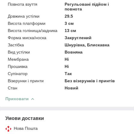
Повнота взуття
Регульовані підйом і
повнота
Довжина устілки
29.5
Висота платформи
3 см
Висота голінища/задника
13 см
Форма миска/носка
Закруглений
Застібка
Шнурівка, Блискавка
Вид устілки
Вовняна
Мембрана
Ні
Прошивка
Ні
Супінатор
Так
Візерунки і принти
Без візерунків і принтів
Стан
Новий
Приховати
Умови доставки
Нова Пошта