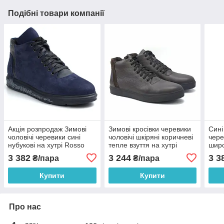
Подібні товари компанії
Акція розпродаж Зимові
Зимові кросівки черевики
Сині
чоловічі черевики сині
чоловічі шкіряні коричневі
чере
нубукові на хутрі Rosso
тепле взуття на хутрі
широ
Avangard North Lion Blu
Rosso Avangard North Lion
Avan
3 382
3 244
3 3
₴/пара
₴/пара
Nub 04-227
Brown Floto
Stre
Купити
Купити
Про нас