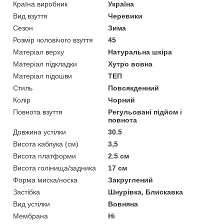
Країна виробник
Україна
Вид взуття
Черевики
Сезон
Зима
Розмір чоловічого взуття
45
Матеріал верху
Натуральна шкіра
Матеріал підкладки
Хутро вовна
Матеріал підошви
ТЕП
Стиль
Повсякденний
Колір
Чорний
Повнота взуття
Регульовані підйом і
повнота
Довжина устілки
30.5
Висота каблука (см)
3,5
Висота платформи
2.5 см
Висота голінища/задника
17 см
Форма миска/носка
Закруглений
Застібка
Шнурівка, Блискавка
Вид устілки
Вовняна
Мембрана
Ні