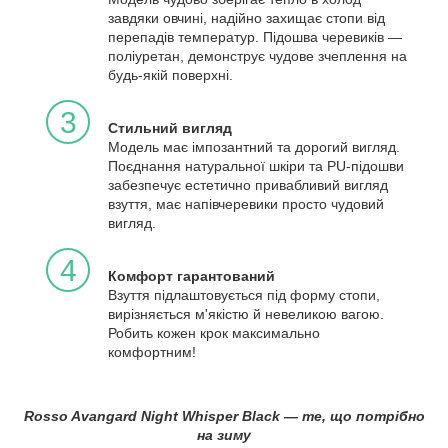
завдяки овчині, надійно захищає стопи від
перепадів температур. Підошва черевиків —
поліуретан, демонструє чудове зчеплення на
будь-якій поверхні.
3
Стильний вигляд
Модель має імпозантний та дорогий вигляд.
Поєднання натуральної шкіри та PU-підошви
забезпечує естетично привабливий вигляд
взуття, має напівчеревики просто чудовий
вигляд.
4
Комфорт гарантований
Взуття підлаштовується під форму стопи,
вирізняється м'якістю й невеликою вагою.
Робить кожен крок максимально
комфортним!
Rosso Avangard Night Whisper Black — те, що потрібно
на зиму