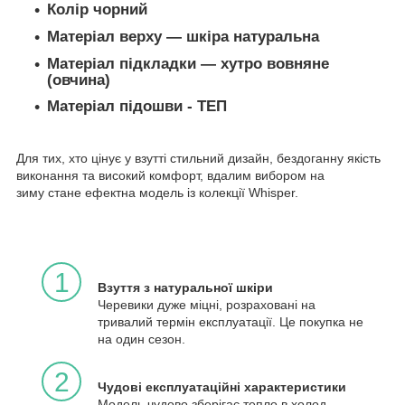
Колір чорний
Матеріал верху — шкіра натуральна
Матеріал підкладки — хутро вовняне
(овчина)
Матеріал підошви - ТЕП
Для тих, хто цінує у взутті стильний дизайн, бездоганну якість
виконання та високий комфорт, вдалим вибором на
зиму стане ефектна модель із колекції Whisper.
1
Взуття з натуральної шкіри
Черевики дуже міцні, розраховані на
тривалий термін експлуатації. Це покупка не
на один сезон.
2
Чудові експлуатаційні характеристики
Модель чудово зберігає тепло в холод