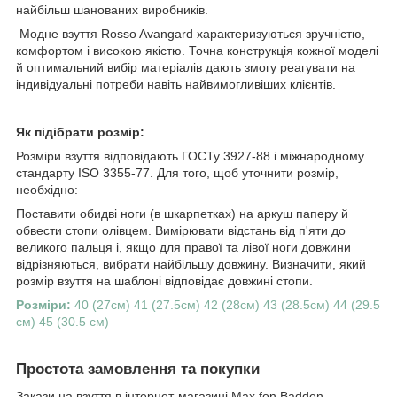
найбільш шанованих виробників.
Модне взуття Rosso Avangard характеризуються зручністю,
комфортом і високою якістю. Точна конструкція кожної моделі
й оптимальний вибір матеріалів дають змогу реагувати на
індивідуальні потреби навіть найвимогливіших клієнтів.
Як підібрати розмір:
Розміри взуття відповідають ГОСТу 3927-88 і міжнародному
стандарту ISO 3355-77. Для того, щоб уточнити розмір,
необхідно:
Поставити обидві ноги (в шкарпетках) на аркуш паперу й
обвести стопи олівцем. Вимірювати відстань від п'яти до
великого пальця і, якщо для правої та лівої ноги довжини
відрізняються, вибрати найбільшу довжину. Визначити, який
розмір взуття на шаблоні відповідає довжині стопи.
Розміри:
40 (27см) 41 (27.5см) 42 (28см) 43 (28.5см) 44 (29.5
см) 45 (30.5 см)
Простота замовлення та покупки
Закази на взуття в інтернет-магазині Max fon Badden