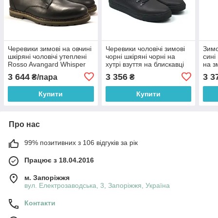
Черевики зимові на овчині
Черевики чоловічі зимові
Зимо
шкіряні чоловічі утеплені
чорні шкіряні чорні на
сині
Rosso Avangard Whisper
хутрі взуття на блискавці
на з
Wool Black чорні
широка колодка Rosso
Whis
3 644
3 356
3 3
₴/пара
₴
Avangard Ranger Matte
Купити
Купити
Про нас
99% позитивних з 106 відгуків за рік
Працює з 18.04.2016
м. Запоріжжя
вул. Електрозаводська, 3, Запоріжжя, Україна
Контакти