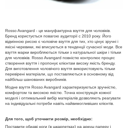
Rosso Avangard - це мануфактурна взуття для чоловіків.
Бренд користується повагою аудиторії c 2010 року. Його
відмінною рисою є чоловіче взуття для тих, хто цінує зручні і
якісні черевики, які вписуються в тенденції сучасної моди. Все
взуття марки виробляються тільки з натуральної шкіри і тільки
для чоловіків. Rosso Avangard повністю контролює процес
створення взуття і пропонує клієнтам високу якість бренду.
Для виготовлення чоловічого взуття використовують тільки
перевірені матеріали, що поставляються в основному від
найбільш шанованих виробників.
Модне взуття Rosso Avangard характеризуються зручністю,
комфортом та високою якістю. Точна конструкція кожної
моделі і оптимальний вибір матеріалів дозволяють реагувати
на індивідуальні потреби навіть найвимогливіших клієнтів.
Для того, щоб уточнити розмір, необхідно:
Поставити обидві ноги (в шкарпетках) на аркуш паперу і