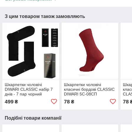
З цим товаром також замовляють
Шкарпетки чоловічі
Шкарпетки чоловічі
Шкар
DIWARI CLASSIC набір 7
класичні бордові CLASSIC
клас
днів - 7 пар чорний
DIWARI 5С-08СП
CLA
5С-08СП VIP подарунок
499
78
78
₴
₴
для чоловіка
Подібні товари компанії