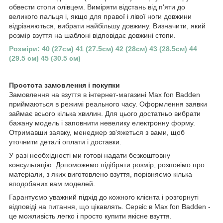
обвести стопи олівцем. Виміряти відстань від п'яти до
великого пальця і, якщо для правої і лівої ноги довжини
відрізняються, вибрати найбільшу довжину. Визначити, який
розмір взуття на шаблоні відповідає довжині стопи.
Розміри: 40 (27см) 41 (27.5см) 42 (28см) 43 (28.5см) 44
(29.5 см) 45 (30.5 см)
Простота замовлення і покупки
Замовлення на взуття в інтернет-магазині Max fon Badden
приймаються в режимі реального часу. Оформлення заявки
займає всього кілька хвилин. Для цього достатньо вибрати
бажану модель і заповнити невелику електронну форму.
Отримавши заявку, менеджер зв'яжеться з вами, щоб
уточнити деталі оплати і доставки.
У разі необхідності ми готові надати безкоштовну
консультацію. Допоможемо підібрати розмір, розповімо про
матеріали, з яких виготовлено взуття, порівняємо кілька
вподобаних вам моделей.
Гарантуємо уважний підхід до кожного клієнта і розгорнуті
відповіді на питання, що цікавлять. Сервіс в Max fon Badden -
це можливість легко і просто купити якісне взуття.