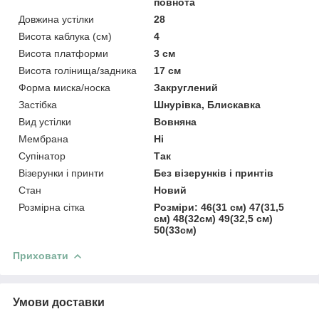
повнота
Довжина устілки
28
Висота каблука (см)
4
Висота платформи
3 см
Висота голінища/задника
17 см
Форма миска/носка
Закруглений
Застібка
Шнурівка, Блискавка
Вид устілки
Вовняна
Мембрана
Ні
Супінатор
Так
Візерунки і принти
Без візерунків і принтів
Стан
Новий
Розмірна сітка
Розміри: 46(31 см) 47(31,5
см) 48(32см) 49(32,5 см)
50(33см)
Приховати
Умови доставки