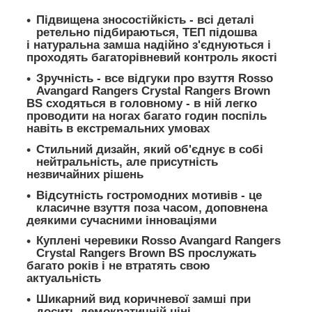
Підвищена зносостійкість - всі деталі
ретельно підбираються, ТЕП підошва
і натуральна замша надійно з'єднуються і
проходять багаторівневий контроль якості
Зручність - все відгуки про взуття Rosso
Avangard Rangers Crystal Rangers Brown
BS сходяться в головному - в ній легко
проводити на ногах багато годин поспіль
навіть в екстремальних умовах
Стильний дизайн, який об'єднує в собі
нейтральність, але присутність
незвичайних рішень
Відсутність гостромодних мотивів - це
класичне взуття поза часом, доповнена
деякими сучасними інноваціями
Куплені черевики Rosso Avangard Rangers
Crystal Rangers Brown BS прослужать
багато років і не втратять свою
актуальність
Шикарний вид коричневої замші при
досить демократичній ціні