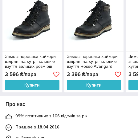
Зимові черевики хайкери
Зимові черевики хайкери
Зимо
шкіряні на хутрі чоловіче
шкіряні на хутрі чоловіче
зі ш
взуття великих розмірів
взуття Rosso Avangard
хутр
Rosso Avangard Rangers
Rangers 21st Centry Crazy
вели
3 596
3 396
3 5
₴/пара
₴/пара
21st Centry BS
Avan
Купити
Купити
Про нас
99% позитивних з 106 відгуків за рік
Працює з 18.04.2016